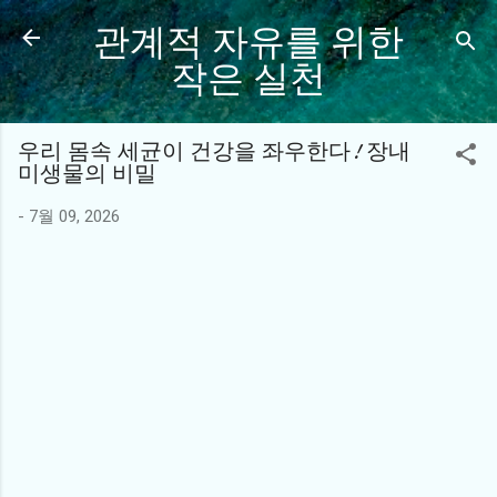
관계적 자유를 위한
기본 콘텐츠로 건너뛰기
작은 실천
우리 몸속 세균이 건강을 좌우한다! 장내
미생물의 비밀
-
7월 09, 2026