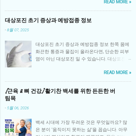
READ MORE »
정서적 소외감을 느끼거나, 불안·우울 같은 심리
적 문제를 경험하기 쉽습니다. 따라서 체계적인
형제자매 심리 지원 프로그램 은 환아 가족 전체
대상포진 초기 증상과 예방접종 정보
의 건강한 회복에 매우 중요한 역할을 합니다. 1.
-
8월 07, 2025
형제자매가 겪는 어려움 소외감: 부모의 관심이
환아에게 집중되면서 사랑받지 못한다는 감정
대상포진 초기 증상과 예방접종 정보 한쪽 몸에
을 느낌 불안과 두려움: 동생 또는 형제의 병에
화끈한 통증과 물집이 올라온다면, 단순한 피부
대한 불확실성과 두려움 죄책감: 환아와 비교하
염이 아닌 대상포진 일 수 있습니다. 대상포진은
면서 “내가 건강해서 미안하다”는 생각 분노와
수두 바이러스인 Varicella-zoster virus 가 몸속
혼란: 가족 내 변화로 인한 분노, 혼란스러운 감
READ MORE »
신경절에 잠복해 있다가 면역력이 떨어졌을 때
정 학업·사회성 문제: 집중력 저하, 또래 관계 위
재활성화되면서 발생하는 질환입니다. 특히 50
축 2. 병원 중심 심리 지원 프로그램 대학병원과
세 이상 중장년층이나 과로, 스트레스를 많이 받
[근육 & 뼈 건강] 활기찬 백세를 위한 든든한 버
암 전문병원에서는 형제자매를 위한 다양한 심
는 사람에게 자주 발생하며, 극심한 통증과 후유
팀목
리 지원 프로그램을 운영합니다. 형제자매 상담:
증을 유발할 수 있어 조기 진단과 예방이 중요합
전문 심리상담사가 정기적으로 감정을 표현하
-
5월 06, 2026
니다. 1. 대상포진이란? 대상포진은 과거에 수두
고 다루도록 돕는 상담 놀이·미술 치료: 어린 형
를 앓은 적이 있는 사람이 면역력이 약해졌을 때
제자매가 감정을 자연스럽게 표현할 수 있는 치
백세 시대에 가장 두려운 것은 무엇일까요? 많
바이러스가 신경을 타고 피부로 재활성화되며
료법 형제자매 데이: 병원에서 형제자매만을 위
은 분이 '움직이지 못하는 삶'을 꼽습니다. 아무
나타나는 질환입니다. 주로 신체 한쪽, 특히 갈
한 특별 활동과 교류 시간 제공 가족 참여 프로