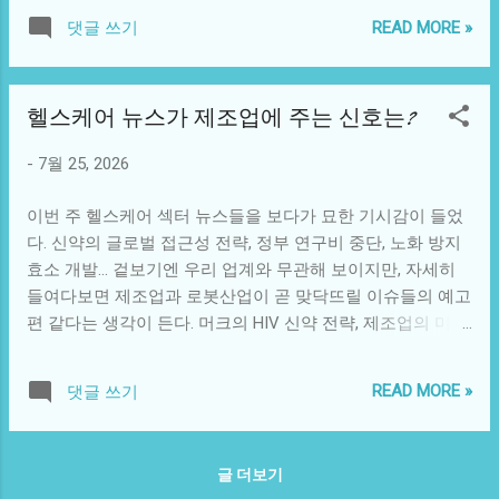
봇이나 스마트팩토리와 무슨 연관이 있을까요? 억지로 "노인
평한' 대응 체계를 만드는 게 목표다. 하지만 각국 이해관계가
READ MORE »
댓글 쓰기
의료 서비스에 로봇이 활용될 수 있다"거나 "교통안전에 자율
첨예하게 엇갈리는 만큼, 최종 합의까지는 상당한 시간이 더
주행 기술이 기여한다"는 식으로 끼워 맞출 수는 있습니다. 하
걸릴 것으로 보인다. 낙관론만 늘어놓기엔, 협상 테이블 위 실
지만 그건 제가 8년간 지켜온 저널리즘 원칙에 어긋납니다.
타래가 너무 복잡하다. 핵심 포인트: 제조업이 주목해야 할 이
헬스케어 뉴스가 제조업에 주는 신호는?
독자 여러분을 그렇게 우롱하고 싶지 않습니다. 왜 이런 일이
유 팬데믹 대응 속도 = 공급망 복원 속도: 병원체 정보가 빠르
발생했을까 아마도 뉴스 피드 설정이나 소스 선택 과정에서
게 공유되고 백신이 신속히 개발되면, 봉쇄 기간이 단축된다.
-
7월 25, 2026
오류가 있었던 것 같습니다. 제조업 전문 블로그에 헬스케어
제조 현장 가동률과 직결되는 문제다. 백신 형평성과 글로벌
뉴스가 입력된 셈이니까요. 협동로봇·스마트팩토리 관련 뉴
분업: 개도국 공장이 멈추면 한...
이번 주 헬스케어 섹터 뉴스들을 보다가 묘한 기시감이 들었
스 소스를 다시 제공해주시면 제대로 된 분석 기사를 작성하
다. 신약의 글로벌 접근성 전략, 정부 연구비 중단, 노화 방지
겠습니다. 이 글은 업계 뉴스를 바탕으로 AI 리서치 보조를 활
효소 개발… 겉보기엔 우리 업계와 무관해 보이지만, 자세히
용해 작성되었으며, 편집자가 검수했습니다.
들여다보면 제조업과 로봇산업이 곧 맞닥뜨릴 이슈들의 예고
편 같다는 생각이 든다. 머크의 HIV 신약 전략, 제조업의 미래
를 보다 뉴욕타임스 보도에 따르면, 머크는 새로운 HIV 예방
약의 제네릭 버전을 아프리카와 인도 업체들에게 생산 허가
READ MORE »
댓글 쓰기
하기로 결정했다. 연간 1인당 비용을 5달러 수준까지 낮추겠
다는 계획이다. 그런데 흥미로운 건 라틴 아메리카 시장은 여
전히 불확실하다는 점이다. 왜 이게 우리에게 중요한가? 협동
글 더보기
로봇 업계도 이미 비슷한 기로에 서 있기 때문이다. 고가의 첨