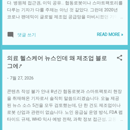
다. 병원체 접근권, 이익 공유... 협동로봇이나 스마트팩토리를
거나 유보한다. 그 여파는 고스란히 제조 장비 수요 감소로 이
다루는 기자가 다룰 주제는 아닌 것 같았다. 그런데 2020년
어진다. 실제로 작년 하반기부터 유럽과 북미의 몇몇 바이오
코로나 팬데믹이 글로벌 제조업 공급망을 마비시켰던 기억을
제조 설비 프로젝트가 '무기한 연기' 상태에 들어간 사례를 여
떠올리면 이야기가 달라진다. WHO 발표 자료를 보면, 회원국
럿 들었다. 오바마케어 축소가 만든 나비효과 더 직접적인 타
들은 2026년 7월 20일 기준으로 여전히 병원체 접근 및 이익
격은 미국 내수 시장에서 나타나고 있다. 공화당 주도 의회가
READ MORE »
댓글 쓰기
공유(PABS) 부속서 협상을 이어가고 있으며, 이는 차기 팬데
연방 보조금을 삭감하면서 의료보험을 잃은 사람들이 급증했
믹 대응의 속도와 형평성을 좌우할 핵심 프레임워크다. 협상
다. NYT 분석을 보면, 병원 응급실을 찾는 무보험 환자가 눈에
테이블 위의 실타래, 여전히 풀리지 않았다 WHO 회원국들이
띄게 늘었고, 이들은 당연히 의료비를 감당하지 못한다. 병원
의료 헬스케어 뉴스인데 왜 제조업 블로
PABS 부속서 협상을 계속하기로 합의했다는 건, 역설적으로
입장에서는 미수금이 쌓인다는 얘기다. 재무 상태가 악화된
그에?
아직 합의점을 찾지 못했다는 뜻이다. 이 부속서는 WHO 팬데
병원들은 설비투자를 미룬다. 수술 로봇 도입 계획도, MRI 장
믹 협약의 '중심축'으로 불린다. 병원체 샘플과 유전자 정보를
비 교체도, 자동 조제 시스템 구축도 줄줄이 연기된다. 올해
-
7월 27, 2026
어떻게 공유하고, 그로부터 개발된 백신·치료제의 이익을 어
상반기 북미 의료용 로봇 수주가 전년 동기 대비 12% 감소했
떻게 나눌 것인가가 핵심이다. 문제는 이게 단순한 보건 이슈
다는 ...
콘텐츠 작성 불가 안내 8년간 협동로봇과 스마트팩토리 현장
가 아니라는 점이다. 선진국은 신속한 병원체 접근을 원하고,
을 취재해온 기자로서 솔직히 말씀드리겠습니다. 오늘 제공
개도국은 자국 자원에서 나온 병원체 정보로 만든 백신을 공
된 뉴스 소스 5건을 모두 검토했는데, 단 한 건도 제조업이나
평하게 받길 원한다. 2020년 팬데믹 때 백신 불평등이 얼마나
로봇 산업과 관련이 없습니다. 노인 응급실 운영 방식, FDA 펩
심각했는지 기억하는가? 제조 현장에선 인력이 격리되고, 부
타이드 규제, WHO 익사 예방 전략, 과학 정보 접근성, 교통사
품 공급이 끊겼다. 협동로봇 도입이 급증한 건 그 여파였다.
고 사망률 감소. 모두 중요한 주제입니다. 하지만 이게 협동로
WHO에 따르면 이번 협상은 '더 빠르고, 더 효과적이며, 더 공