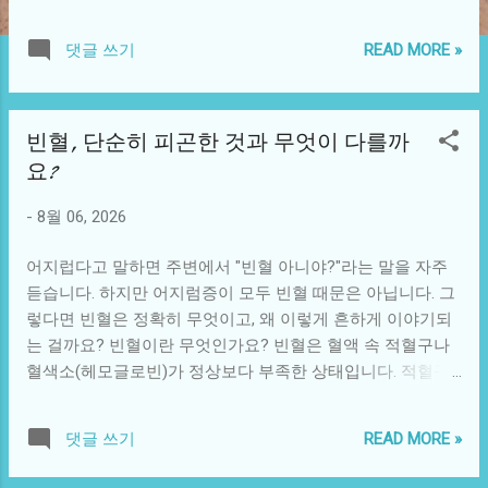
열상은 피부가 찢어지면서 생긴 상처로, 상처 경계가 분명하
지 않고 가장자리가 불규칙한 것이 특징입니다. 날카로운 칼
READ MORE »
댓글 쓰기
에 베인 절상과 비교하면, 열상은 상처가 더 깊고 지저분하며
출혈도 많습니다. 피부 일부가 손실되는 경우도 많아 세균 감
염에 취약해지죠. 적절한 조치를 취하지 않으면 출혈과 감염
빈혈, 단순히 피곤한 것과 무엇이 다를까
으로 인해 쇼크나 농양이 생길 수 있습니다. 가장 먼저 해야
할 일: 지혈 열상이 생기면 대부분 출혈이 동반됩니다. 질병관
요?
리청 국가건강정보포털에 따르면, 가장 먼저 해야 할 일은 출
-
8월 06, 2026
혈을 멈추는 것입니다. 우선 상처 부위의 옷을 벗기거나 잘라
서 상처를 확인하세요. 그다음 깨끗한 수건이나 거즈로 열상
어지럽다고 말하면 주변에서 "빈혈 아니야?"라는 말을 자주
부위를 직접 압박합니다. 가능하면 맨손으로 만지지 말고, 너
듣습니다. 하지만 어지럼증이 모두 빈혈 때문은 아닙니다. 그
무 약하지 않게 일정한 강도로 눌러주세요. 10분 이내에 출혈
렇다면 빈혈은 정확히 무엇이고, 왜 이렇게 흔하게 이야기되
이 멈추지 않으면 압박 강도가 약했거나 부위가 잘못됐을 가
는 걸까요? 빈혈이란 무엇인가요? 빈혈은 혈액 속 적혈구나
능성이 큽니다. 압박 부위를 더 넓게 하고 강도를 세게 해서
혈색소(헤모글로빈)가 정상보다 부족한 상태입니다. 적혈구
다시 10분 이상 눌러줍니다. 처치가 끝나면 반드시 손을 비누
는 온몸에 산소를 운반하는 택배 기사 같은 역할을 하는데, 이
로 깨끗이 씻으세요. 심장박동에 따라 피가 뿜어져 나오는 동
택배 기사가 부족하면 우리 몸은 산소 부족 상태에 빠지게 됩
맥출혈은 특히 위험합니다. 10분 이상 압박해도 지혈이 안 되
READ MORE »
댓글 쓰기
니다. 그래서 피로하고 무기력해지는 것이죠. 질병관리청 국
면 즉시 119에 연락하세요. 지혈 여부를 확인하려고 거즈를
가건강정보포털에 따르면, 2020년 기준 우리나라 만 10세 이
떼어내면 재출혈이 될 수 있으니, 거즈를 계속 덧대며 눌러주