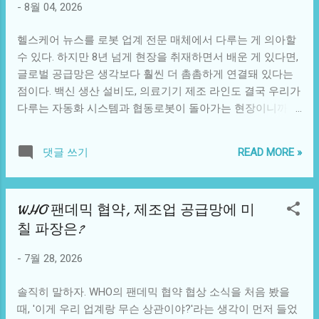
-
8월 04, 2026
건강을 위협하는 중대한 시점"이라며, "우리는 원조 의존 시
는 빈혈 자체보다 빈혈이 다른 심...
대를 뒤로하고 지속 가능한 자립으로 전환하는 것을 지원할
헬스케어 뉴스를 로봇 업계 전문 매체에서 다루는 게 의아할
것"이라고 밝혔습니다. 아프리카연합 아마 아도마 툼-아모아
수 있다. 하지만 8년 넘게 현장을 취재하면서 배운 게 있다면,
보건·인도주의·사회개발 위원은 "생존을 위한 예산 편성에서
글로벌 공급망은 생각보다 훨씬 더 촘촘하게 연결돼 있다는
보건 주권을 위한 계획 수립으로 전환해야 한다"고 강조했습
점이다. 백신 생산 설비도, 의료기기 제조 라인도 결국 우리가
니다. 이는 단순한 수사가 아닙니다. 협약문은 다섯 가지 핵심
다루는 자동화 시스템과 협동로봇이 돌아가는 현장이니까.
협력 분야를 명시했는데, 여기에는 일차보건의료 강화, 보건
이번 주 뉴욕타임스가 집중 조명한 미국의 보건 원조 및 의료
안보 확보, 지속가능발전목표 달성이 포함됩니다. 특히 AU의
보험 정책 변화는 표면적으로는 정치 이슈처럼 보인다. 하지
G20 회원국 지위가 협약 시점과 맞물렸다는 점은, 아프리카
READ MORE »
댓글 쓰기
만 자세히 들여다보면 제조업, 특히 의료기기와 바이오 제조
가 이제 보건 의제를 '지원받는' 입장이 아니라 '주도하는' 위
분야에 상당한 파장을 예고하는 신호탄이다. 미국 원조 재개,
치로 옮겨가고 있음을 보여줍니다. 동티모르, 223,000건에서
그러나 '반쪽짜리' 복원 NYT 보도에 따르면, 미국 정부가 유니
제로로 같은 주에 발표된 또 다른 소식은 더욱 구체적인 성과
WHO 팬데믹 협약, 제조업 공급망에 미
세프(Unicef), 백신동맹(Gavi), 세계식량계획(WFP)에 대한 일
를 담고 있습니다. 동티모르가 WHO로부터 말라리아 퇴치 인
칠 파장은?
부 원조를 재개했다. 영양실조와 질병 퇴치를 위한 자금 흐름
증을 받았습니다. 2002년 독립 직후부터 시작된 이 여정은 숫
이 다시 시작됐다는 건 긍정적이다. 문제는 규모다. 과거 미국
자로 보면 더 극적입니다. 2006년 임상 진...
-
7월 28, 2026
이 지출하던 인도적·보건 원조 수준에 비하면 여전히 현저히
낮다. 이게 왜 중요한가? 글로벌 백신 생산 체계는 예측 가능
솔직히 말하자. WHO의 팬데믹 협약 협상 소식을 처음 봤을
한 수요와 안정적인 자금 흐름을 전제로 돌아간다. 원조 규모
때, '이게 우리 업계랑 무슨 상관이야?'라는 생각이 먼저 들었
가 줄면 제약사와 의료기기 제조사들은 생산 계획을 축소하