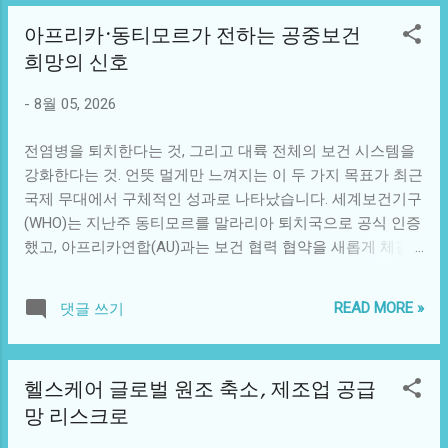
상 국민의 빈혈 유병률은 남자 2.9%, 여자 14.2%로 여성이 남
고 의료진을 기다리는 게 좋습니다. 상처 세척은 어떻게? 지
아프리카·동티모르가 전하는 공중보건
성보다 약 4배 높습니다. 특히 여성은 2011년 12.8%에서 2020
혈이 어느 정도 되었다면 흐르는 수돗물에 상처를 씻어 흙이
희망의 신호
년 14.2%로 증가 추세를 보이고 있습니다. 왜 생기는 걸까요?
나 오염물질을 제거합니다. 수돗물이 없으면 마실 수 있는 깨
빈혈의 원인은 생각보다 다양합니다. 가장 흔한 것은 철결핍
끗한 물을 사용하세요. 주의할 점이 있습니다. 고인 물에 담가
-
8월 05, 2026
성 빈혈로, 5명 중 1명의 여성, 임산부의 절반, 남성의 3%에서
두는 건 소독에 도움이 안 됩니다. 입으로 상처를 빠는 것도
발견됩니다. 철분이 부족하면 적혈구 안의 혈색소를 제대로
금물. 입안의 세...
전염병을 퇴치한다는 것, 그리고 대륙 전체의 보건 시스템을
만들 수 없기 때문입니다. 여성에게 특히 많은 이유는 매달 생
강화한다는 것. 언뜻 멀게만 느껴지는 이 두 가지 목표가 최근
리로 인한 혈액 손실 때문입니다. 임산부의 경우 자라는 태아
국제 무대에서 구체적인 성과로 나타났습니다. 세계보건기구
가 엄마의 철분 저장량을 소모하므로 빈혈이 쉽게 생길 수 있
(WHO)는 지난주 동티모르를 말라리아 퇴치국으로 공식 인증
습니다. 이 외에도 위궤양이나 대장 용종, 대장암 같은 질환으
했고, 아프리카연합(AU)과는 보건 협력 협약을 새롭게 체결
로 인한 만성적인 출혈도 원인이 됩니다. 철분 외에 비타민
했습니다. WHO-아프리카연합, 보건 협력 새 장 열다 제78차
B12나 엽산 결핍도 빈혈을 유발합니다. 암, 류마티스 관절염
세계보건총회가 열린 제네바에서 WHO와 아프리카연합 집행
같은 만성질환이 적혈구 생성을 방해하는 경우도 있고, 골수
READ MORE »
댓글 쓰기
위원회는 전략적 양해각서(MoU)를 갱신했습니다. 이번 협약
자체에 문제가 생긴 재생불량성 빈혈이나 백혈병 같은 심각
은 2019년 체결된 이전 협정을 기반으로 하되, 협력의 초점을
한 질환도 빈혈을 일으킬 수 있습니다. 어떤 증상이 나타나나
더욱 명확히 했다는 점이 특징입니다. WHO에 따르면, 이번
요? 가장 흔한 증상은 피로감입니다. 그 외에 창백한 피부, 숨
헬스케어 글로벌 원조 축소, 제조업 공급
협약은 "글로벌 보건 환경에서 전례 없는 재정 압박이 이어지
참, 어지러움, 두통, 빠른 심장박동 같은 증상이 나타날 수 있
망 리스크로
는 시기에" 체결되었습니다. 테드로스 아드하놈 거브러여수
습니다. 초기에는 증상이 거의 없어 모르고 지나가는 경우도
스 WHO 사무총장은 "양자 원조 삭감이 아프리카 수백만 명의
많지만, 빈혈이 심해지면서 증상도 점점 뚜렷해집니다. 문제