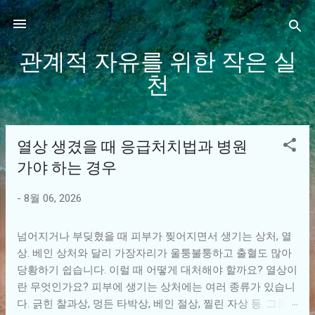
기본 콘텐츠로 건너뛰기
관계적 자유를 위한 작은 실
천
열상 생겼을 때 응급처치법과 병원
글
가야 하는 경우
-
8월 06, 2026
넘어지거나 부딪혔을 때 피부가 찢어지면서 생기는 상처, 열
상. 베인 상처와 달리 가장자리가 울퉁불퉁하고 출혈도 많아
당황하기 쉽습니다. 이럴 때 어떻게 대처해야 할까요? 열상이
란 무엇인가요? 피부에 생기는 상처에는 여러 종류가 있습니
다. 긁힌 찰과상, 멍든 타박상, 베인 절상, 찔린 자상 등. 그중