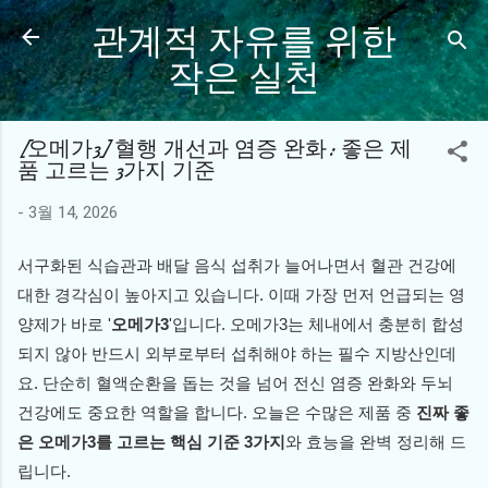
관계적 자유를 위한
기본 콘텐츠로 건너뛰기
작은 실천
[오메가3] 혈행 개선과 염증 완화: 좋은 제
품 고르는 3가지 기준
-
3월 14, 2026
서구화된 식습관과 배달 음식 섭취가 늘어나면서 혈관 건강에
대한 경각심이 높아지고 있습니다. 이때 가장 먼저 언급되는 영
양제가 바로 '
오메가3
'입니다. 오메가3는 체내에서 충분히 합성
되지 않아 반드시 외부로부터 섭취해야 하는 필수 지방산인데
요. 단순히 혈액순환을 돕는 것을 넘어 전신 염증 완화와 두뇌
건강에도 중요한 역할을 합니다. 오늘은 수많은 제품 중
진짜 좋
은 오메가3를 고르는 핵심 기준 3가지
와 효능을 완벽 정리해 드
립니다.