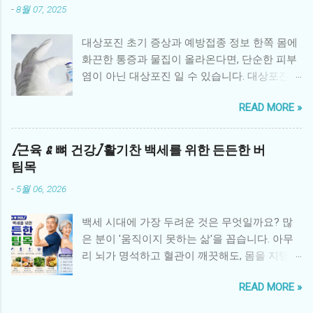
-
8월 07, 2025
형제자매가 겪는 어려움 소외감: 부모의 관심이
환아에게 집중되면서 사랑받지 못한다는 감정
대상포진 초기 증상과 예방접종 정보 한쪽 몸에
을 느낌 불안과 두려움: 동생 또는 형제의 병에
화끈한 통증과 물집이 올라온다면, 단순한 피부
대한 불확실성과 두려움 죄책감: 환아와 비교하
염이 아닌 대상포진 일 수 있습니다. 대상포진은
면서 “내가 건강해서 미안하다”는 생각 분노와
수두 바이러스인 Varicella-zoster virus 가 몸속
혼란: 가족 내 변화로 인한 분노, 혼란스러운 감
READ MORE »
신경절에 잠복해 있다가 면역력이 떨어졌을 때
정 학업·사회성 문제: 집중력 저하, 또래 관계 위
재활성화되면서 발생하는 질환입니다. 특히 50
축 2. 병원 중심 심리 지원 프로그램 대학병원과
세 이상 중장년층이나 과로, 스트레스를 많이 받
[근육 & 뼈 건강] 활기찬 백세를 위한 든든한 버
암 전문병원에서는 형제자매를 위한 다양한 심
는 사람에게 자주 발생하며, 극심한 통증과 후유
팀목
리 지원 프로그램을 운영합니다. 형제자매 상담:
증을 유발할 수 있어 조기 진단과 예방이 중요합
전문 심리상담사가 정기적으로 감정을 표현하
-
5월 06, 2026
니다. 1. 대상포진이란? 대상포진은 과거에 수두
고 다루도록 돕는 상담 놀이·미술 치료: 어린 형
를 앓은 적이 있는 사람이 면역력이 약해졌을 때
제자매가 감정을 자연스럽게 표현할 수 있는 치
백세 시대에 가장 두려운 것은 무엇일까요? 많
바이러스가 신경을 타고 피부로 재활성화되며
료법 형제자매 데이: 병원에서 형제자매만을 위
은 분이 '움직이지 못하는 삶'을 꼽습니다. 아무
나타나는 질환입니다. 주로 신체 한쪽, 특히 갈
한 특별 활동과 교류 시간 제공 가족 참여 프로
리 뇌가 명석하고 혈관이 깨끗해도, 몸을 지탱하
비뼈 주변, 복부, 얼굴, 허벅지 등에 통증과 함께
그램: 환아와 형제자매가 함께 참여하는 활동으
는 뼈가 약해지고 근육이 사라지면 삶의 질은 급
띠 모양의 발진과 수포가 생깁니다. 2. 초기 증상
로 정서적 유대 강화 3. 지역사회와 NGO의 지원
READ MORE »
격히 추락합니다. 노화 과정에서 발생하는 근감
피부가 화끈거리고 쓰라린 통증 : 증상이 시작되
국내외 여러 단체들은 형제자매의 정서 지원을
소증(Sarcopenia) 은 단순히 기운이 없는 상태를
기 전 며칠 동안 해당 부위가 예민하고 통증이