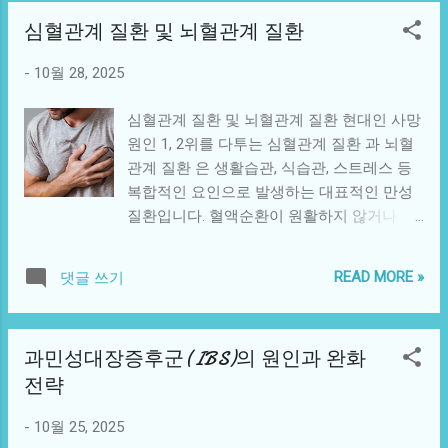
적인 대처법을 정리했습니다. 1. 심근경색의
시적 혈류 감소 심근경색: 혈전이 혈관을 완
심혈관계 질환 및 뇌혈관계 질환
주요 원인 심근경색은 대부분 죽상경화증
전히 막아 혈류 차단 두 질환 모두 고혈압, 고
(atherosclerosis) 으로 인해 발생합니다. 혈
지혈증, 당뇨병, 흡연, 비만 등 생활습관 질환
-
10월 28, 2025
관 내벽에 콜레스테롤이 쌓여 플라크가 형성
이 주요 원인입니다. 특히 고혈압과 흡연은
되고, 이 플라크가 파열되면 혈전(피떡)이 생
혈관 내피를 손상시켜 협심증이 심근경색으
심혈관계 질환 및 뇌혈관계 질환 현대인 사망
겨 혈관을 막습니다. 그 결과 심장근육으로의
로 발전할 위험을 높입니다. 3. 증상 차이 구
원인 1, 2위를 다투는 심혈관계 질환 과 뇌혈
혈류가 차단되어 산소 공급이 중단되면서 심
분 협심증 심근경색 통증 지속 시간 5~10분
관계 질환 은 생활습관, 식습관, 스트레스 등
장세포가 괴사하게 됩니다. 고혈압 및 고지혈
이내 20분 이상 지속 통증 강도 가벼운 압박
복합적인 요인으로 발생하는 대표적인 만성
증 흡연과 음주 당뇨병 및 비만 만성 스트레
감, 조이는...
질환입니다. 혈액순환이 원활하지 않거나 혈
스 및 운동 부족 가족력(유전적 요인) 2. 심근
관이 손상되면 심장과 뇌로 가는 혈류가 막히
경색의 초기 증상 심근경색은 갑작스럽게 발
거나 터지면서 심근경색, 협심증, 뇌졸중, 뇌
생하지만, 대부분의 경우 전조 증상 이 나타
READ MORE »
댓글 쓰기
출혈 등의 심각한 합병증이 발생할 수 있습니
납니다. 증상은 개인에 따라 다르며, 특히 여
다. 이 글에서는 두 질환의 주요 원인, 증상, 예
성과 당뇨 환자는 전형적이지 않은 형태로 나
방과 관리 전략을 체계적으로 살펴봅니다. 1.
타날 수 있습니다. 가슴 중앙의 압박감 — “가
과민성대장증후군(IBS)의 원인과 완화
심혈관계 질환이란? 심혈관계 질환은 심장과
슴을 쥐어짜는 듯한” 통증 왼쪽 팔·목·턱으로
전략
혈관에 발생하는 모든 질환을 의미합니다. 가
퍼지는 통증 호흡곤란 — 갑작스러운 숨참, 식
장 흔한 유형은 다음과 같습니다. 관상동맥질
은땀, 어지럼증 구토 및 소화불량 — 복통이나
-
10월 25, 2025
환: 심장을 공급하는 혈관이 좁아져 생기는
명치 통증으로 착각하기 쉬움 극심한 피로감