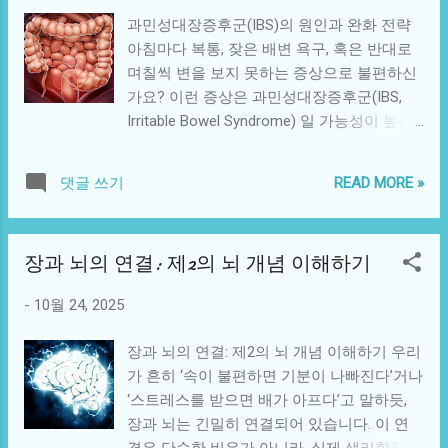
협심증, 심근경색 심부전: 심장이 충분히 혈액
— 이유 없이 피로하고 무기력한 느낌 지속 이
과민성대장증후군(IBS)의 원인과 완화 전략
을 내보내지 못하는 상태 부정맥: 심장의 전
러한 증상이 10분 이상 지속된다면 즉시 응급
아침마다 복통, 잦은 배변 욕구, 혹은 반대로
기신호 이상으로 맥박이 불규칙한 상태 고혈
실을 찾아야 합니다. 심근경색은 발병 후 2시
며칠씩 변을 보지 못하는 증상으로 불편하신
압성 심질환: 장기간의 고혈압으로 인한 심장
간 이내 치료가 생사를 가르는 결정적 시간
가요? 이런 증상은 과민성대장증후군(IBS,
구조 손상 2. 뇌혈관계 질환이란? 뇌혈관계
입니다. 3. 응급 상황 시 대처 요령 ① 증상 인
Irritable Bowel Syndrome) 일 가능성이 높습
질환은 뇌로 가는 혈류에 장애가 생겨 발생하
지 즉시 119 신고 ...
니다. IBS는 대장에 특별한 이상이 없음에도
는 질환입니다. 대표적인 예는 다음과 같습니
불구하고, 장의 운동과 감각 조절이 비정상적
다. 뇌경색(허혈성 뇌졸중): 혈관이 막혀 뇌 조
READ MORE »
댓글 쓰기
으로 작동해 복부 통증, 팽만감, 설사 또는 변
직이 손상 뇌출혈(출혈성 뇌졸중): 혈관이 터
비를 유발하는 기능성 질환입니다. 이번 글에
져 출혈 발생 일과성 허혈 발작(TIA): 일시적
서는 IBS의 주요 원인부터 완화에 도움이 되
으로 혈류가 차단되어 증상이 몇 분~몇 시간
장과 뇌의 연결: 제2의 뇌 개념 이해하기
는 생활 관리법까지 자세히 살펴보겠습니다.
지속 두 질환 모두 혈관의 손상과 염증, 그리
1. 과민성대장증후군의 주요 원인 IBS는 단일
고 혈류 장애에서 시작됩니다. 3. 공통 위험요
-
10월 24, 2025
원인보다는 다양한 요인이 복합적으로 작용
인 심혈관계와 뇌혈관계 질환은 같은 기전을
하여 발생합니다. 가장 대표적인 원인은 다음
공유합니다. 다음의 요인들이 주요 위험 인자
장과 뇌의 연결: 제2의 뇌 개념 이해하기 우리
과 같습니다. 스트레스와 불안: 장-뇌 축(Gut-
로 작용합니다. 고혈압: 혈관 내 압력 증가로
가 흔히 ‘속이 불편하면 기분이 나빠진다’거나
Brain Axis) 불균형으로 장운동 저하 또는 과
혈관벽 손상 고지혈증: 콜레스테롤 축적 →
‘스트레스를 받으면 배가 아프다’고 말하듯,
민 반응 장내 미생물 불균형: 유익균 감소 및
혈관 내 플라크 형성 당뇨병: 혈관 내피세포
장과 뇌는 긴밀히 연결되어 있습니다. 이 연
유해균 증식으로 장벽 기능 약화 식습관: 불
기능 저하 흡연: 혈관 수축 및 ...
결은 단순한 비유가 아니라, 실제 생리학적