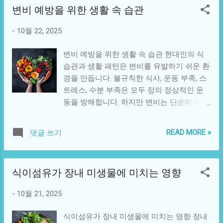
미치며, 반대로 스트레스나 불안 같은 심리적
변비 예방을 위한 생활 속 습관
관계 장은 자율신경계에 의해 조절됩니다. 우
자극은 장운동과 분비를 변화시킵니다. 이러
리가 스트레스를 받을 때 활성화되는 교감신
한 상호작용 체계를 ‘장-뇌 축(Gut-Brain
-
10월 22, 2025
경은 심박수와 혈압을 높이는 대신, 소화기능
Axis)’이라고 합니다. 장 → 뇌: 장내 미생물 대
을 억제 합니다. 즉, 장의 연동운동이 느려지
사물질과 호르몬이 감정 조절에 관여 뇌 →
변비 예방을 위한 생활 속 습관 현대인의 식
고 수분 흡수가 증가해 변이 건조해지며, 결
장: 스트레스와 감정 상태가 장의 운동성과
습관과 생활 패턴은 변비를 유발하기 쉬운 환
과적으로 변비가 생깁니다. 반대로 부교감신
분비 기능을 조절 3. 장내 미생물과 감정의 관
경을 만듭니다. 불규칙한 식사, 운동 부족, 스
경은 휴식 상태에서 장운동을 촉진하므로, 지
계 장내 미생물은 단순히 소화를 돕는 존재가
트레스, 수분 부족은 모두 장의 정상적인 운
속적인 스트레스는 장의 리듬을 깨뜨리는 주
아닙니다. 일부 유익균은 세로토닌
동을 방해합니다. 하지만 변비는 단순히 ‘대변
요 원인입니다. 2. 스트레스성 변비의 주요 원
(Serotonin) 과 같은 신경전달물질을 생성합
이 잘 나오지 않는 것’ 이상의 문제로, 장내 미
인 자율신경 불균형: 교감신경이 과도하게 활
니다...
생물 불균형과 면역 저하로 이어질 수 있습니
성화되어 장운동 저하 식습관 불안정: 스트레
READ MORE »
댓글 쓰기
다. 이번 글에서는 변비를 예방하고 장 건강
스로 인한 폭식 또는 식욕 저하 수면 부족: 장
을 지키는 실질적인 생활 습관 을 자세히 살
내 미생물 불균형과 장벽 기능 약화 운동 부
펴봅니다. 1. 변비의 원인 이해하기 변비는 배
족: 장운동 저하 및 배변 리듬 붕괴 정신적 긴
식이섬유가 장내 미생물에 미치는 영향
변 횟수가 일주일에 3회 미만이거나, 배변 시
장: 장 신경계(ENS, Enteric Nervous System)
과도한 힘을 주어야 하는 상태를 말합니다.
과민 반응 스트레스성 변비는 단순한 신체적
-
10월 21, 2025
주된 원인은 다음과 같습니다. 식이섬유 부족:
증상이 아닌, 심리적 요인과 생리적 반응이
장운동이 둔화되어 대변이 딱딱해짐 수분 부
복합적으로 작용 한 결과입니다. 3. 스트레스
식이섬유가 장내 미생물에 미치는 영향 장내
족: 장 내 수분 흡수로 인해 변이 건조해짐 운