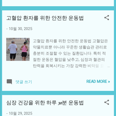
증가시킵니다. 항생제 남용: 감염 치료 후 유
다. 1. 소화기 건강의 핵심: 장내 미생물 균형
익균까지 함께 사라지면서 장내 균형이 무너
우리 장 속에는 약 100조 개 이상의 미생물이
집니다. 스트레스: 스트레스 호르몬인 코르티
고혈압 환자를 위한 안전한 운동법
살고 있습니다. 이 중 ‘좋은 균’과 ‘나쁜 균’의
솔이 장내 환경을 변화시켜 유익균을 감소시
균형이 무너질 때, 복통·가스·변비·피로감 등
킵니다. 수면 부족: 생체리듬이 깨지면 미생물
-
10월 30, 2025
의 증상이 나타납니다. 장내 유익균은 음식물
의 활동 주기도 흐트러집니다. 3. 장내 불균형
을 분해해 영양소 흡수를 돕고, 면역세포를
이 면역력에 미치는 구체적 영향 장내 유익균
고혈압 환자를 위한 안전한 운동법 고혈압은
자극해 염증 반응을 조절합니다. 따라서 장내
이 감소하면 장벽이 약해지고, 장 점막 사이
약물치료뿐 아니라 꾸준한 생활습관 관리로
환경이 건강해야 소화도 원활하고 면역력도
로 독소가 혈류로 흘러 들어가는 ‘장누수 증
충분히 조절할 수 있는 질환입니다. 특히 적
유지됩니다. 2. 소화기 건강을 해치는 주요 요
후군(leaky gut)’이 발생할 수 있습니다. 이로
절한 운동은 혈압을 낮추고, 심장과 혈관의
인 과식과 폭식: 위산 분비를 과도하게 자극
인해 전신 염증 반응이 증가하고, 면역체계는
탄력을 회복시키는 가장 강력한 비약물 요법
해 역류성 식도염을 유발합니다. 카페인·알코
과민하게 반응하거나 반대로 무기력해집니
중 하나입니다. 그러나 고혈압 환자에게 ‘모든
올 과다 섭취: 위 점막을 손상시키고 장운동
다. 실제로 장내 불균형은 감기, 독감 같은 감
운동’이 안전한 것은 아닙니다. 이 글에서는
리듬을 깨뜨립니다. 스트레스: 장의 신경계
READ MORE »
댓글 쓰기
염 질환뿐 아니라...
고혈압 환자에게 권장되는 운동과 피해야 할
(제2의 뇌)를 자극해 복통, 변비, 설사 등을 일
운동, 그리고 올바른 실천 방법을 체계적으로
으킵니다. 수면 부족: 장내 미생물의 리듬을
정리했습니다. 1. 운동이 혈압에 미치는 긍정
무너뜨려 유익균 비율을 감소시킵니다. 3. 소
심장 건강을 위한 하루 30분 운동법
적 영향 규칙적인 운동은 혈압을 5~10mmHg
화기 건강을 지키는 식습관 식이섬유 섭취:
까지 낮출 수 있으며, 이는 일부 약물 치료에
통곡물, 채소, 과일을 통해 장운동을 활발하게
-
10월 29, 2025
버금가는 효과입니다. 운동은 혈관 내피 기능