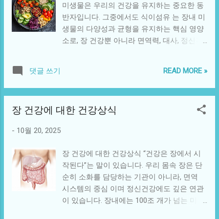
성 변비의 특징적인 증상 식사 후 복부 팽만
미생물은 우리의 건강을 유지하는 중요한 동
동 부족: 장 연동운동이 약화 스트레스: 자율
감 또는 통증 배변 후에도 잔변감이 남는 느
반자입니다. 그중에서도 식이섬유 는 장내 미
신경계의 불균형으로 장운동 저하 불규칙한
낌 변이 단단하고 배변 간격이 일정하지 않음
생물의 다양성과 균형을 유지하는 핵심 영양
배변 습관: 신호를 무시하면 배변 반사가 약
복부 경련이나 가스가 자주 발생 긴장 시 배
소로, 장 건강뿐 아니라 면역력, 대사, 정신건
화됨 2. 규칙적인 배변 습관 만들기 장은 일정
변 욕구가 줄거나 불규칙해짐 4. 스트레스성
강에도 직간접적인 영향을 줍니다. 이번 글에
한 리듬을 좋아합니다. 특히 매일 같은 시간
변비의 해소 방법 스트레스성 변비를 해결하
서는 식이섬유가 장내 미생물 생태계에 어떤
에 화장실에 가는 습관 은 장운동을 훈련시키
READ MORE »
댓글 쓰기
기 ...
변화를 가져오고, 그 결과가 우리 몸에 어떤
는 가장 기본적인 방법입니다. 아침 식사 후
긍정적 영향을 미치는지 알아봅니다. 1. 식이
30분 이내는 위-대장 반사(Gastrocolic reflex)
섬유의 기본 개념 식이섬유는 인체의 소화 효
가 활발해지는 시간으로, 이때 화장실에 가는
장 건강에 대한 건강상식
소로는 분해되지 않지만, 장내 미생물의 먹이
습관을 들이면 자연스럽게 배변 리듬이 형성
가 되어 유익균의 성장과 활동을 돕습니다.
됩니다. 3. 충분한 수분 섭취 수분은 대변을
-
10월 20, 2025
식이섬유는 크게 수용성 섬유(물에 녹는 섬
부드럽게 만들어 배변을 원활하게 합니다. 하
유) 와 불용성 섬유(물에 녹지 않는 섬유) 로
루 1.5~2리터의 물을 규칙적으로 섭취하는
장 건강에 대한 건강상식 “건강은 장에서 시
구분됩니다. 수용성 식이섬유: 장내에서 젤 형
것이 중요하며, 커피, 녹차 등 카페인이 포함
작된다”는 말이 있습니다. 우리 몸속 장은 단
태로 변해 유익균의 먹이가 되고, 변을 부드
된 음료는 이뇨 작용이 강하므로 순수한 물을
순히 소화를 담당하는 기관이 아니라, 면역
럽게 합니다. 불용성 식이섬유: 대변의 부피를
중심으로 마시는 것이 좋습니다. 또한 식사
시스템의 중심 이며 정신건강에도 깊은 연관
늘려 장운동을 촉진하고 배변 활동을 원활히
전후에 따뜻한 물을 마시면 장 운동이 더욱
이 있습니다. 장내에는 100조 개가 넘는 미생
합니다. 2. 식이섬유가 장내 미생물에 미치는
활발해집니다. 4. 식이섬유 섭취 늘리기 식이
물이 존재하며, 이들이 균형을 이뤄야 몸 전
작용 장내 미생물은 식이섬유를 발효해 단쇄