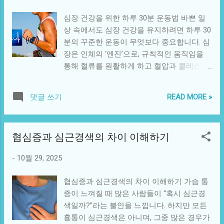
유지합니다. 발효식품 섭취: 김치, 요구르트,
을 개선해 혈류를 원활하게 하고, 스트레스
된장 등은 유익균 증식을 돕습니다. 수분 섭
심장 건강을 위한 하루 30분 운동법 바쁜 일
호르몬을 줄여 자율신경 균형을 회복시킵니
취: 하루 1.5~2L의 물은 장 내 노폐물 배출에
상 속에서도 심장 건강을 유지하려면 하루 30
다. 또한 체중 감소와 인슐린 감수성 향상을
필수적입니다. 과식 금지: 70%만 먹는 습관이
분의 꾸준한 운동이 무엇보다 중요합니다. 심
통해 고혈압의 근본 원인인 대사 이상도 완화
위 부담을 줄입니다. 4. 스트레스 관리와 장
장은 인체의 ‘엔진’으로, 규칙적인 움직임을
시킵니다. 2. 고혈압 환자에게 권장되는 운동
건강 장과 뇌는 ‘장-뇌 축(gut-brain axis)’으로
통해 혈류를 원활하게 하고 혈압과 콜레스테
유산소 운동: 빠르게 걷기, 자전거, 수영, 가벼
연결되어 있습니다. 즉, 스트레스를 받으면 장
롤 수치를 안정화시킵니다. 이 글에서는 의학
운 조깅 등. 주 5회, 1회 30분 이상, 약간 숨이
운동이 느려지거나 빨라지고,...
적 근거를 기반으로, 누구나 실천할 수 있는
차지만 대화가 가능한 강도로 시행합니다. 가
READ MORE »
댓글 쓰기
30분 운동 루틴과 관리 요령을 정리했습니다.
벼운 근력운동: 맨몸운동, 밴드운동, 소도구를
1. 왜 하루 30분인가? 세계보건기구(WHO)와
이용한 저강도 훈련. 1세트 10~15회 반복,
대한심장학회는 하루 30분, 주 5회 이상의 유
2~3세트 정도가 적당합니다. 스트레칭 및 호
협심증과 심근경색의 차이 이해하기
산소 운동 을 권장합니다. 이는 심박수를 적
흡 운동: 요가, 태극권, 명상 호흡법은 혈압 안
절히 높여 혈관의 탄력을 유지하고, 고혈압·당
정화에 탁월한 효과가 있습니다. 3. 피해야 할
-
10월 29, 2025
뇨·비만 등의 만성질환 위험을 낮추기 때문입
운동 혈압이 급상승하는 운동은 오히려 심혈
니다. 단 30분의 꾸준한 운동이 심근경색, 협
관 위험을 높일 수 있습니다. 특히 다음 운동
협심증과 심근경색의 차이 이해하기 가슴 통
심증 등 치명적 심혈관 질환의 위험을 40% 이
은 주의해야 합니다. 무거운 역기 운동: 숨을
증이 느껴질 때 많은 사람들이 “혹시 심근경
상 낮춘다는 연구도 있습니다. 2. 심장에 좋은
참으며 근육에 과도한 긴장을 주면 순간 혈압
색일까?”라는 불안을 느낍니다. 하지만 모든
운동의 핵심 원칙 꾸준함: 하루 몰아서 하기
이 폭등합니다. 격렬한 단거리 달리기: 심박수
흉통이 심근경색은 아니며, 그중 많은 경우가
보다 짧게라도 매일 지속하는 것이 효과적입