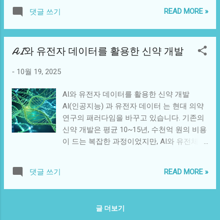
섬유는 대변의 부피를...
체의 건강이 유지됩니다. 이번 글에서는 장
지방산(SCFA, Short-Chain Fatty Acids) 을 생
READ MORE »
댓글 쓰기
건강을 지키기 위한 기본 원리와 일상 속 관
성합니다. 대표적인 SCFA에는 아세트산, 프
리법을 소개합니다. 1. 장의 역할과 중요성 장
로피온산, 부티르산이 있으며, 이들은 장 세포
은 영양소 흡수뿐 아니라 노폐물 배출, 면역
의 에너지원이 되고 염증을 억제하는 역할을
AI와 유전자 데이터를 활용한 신약 개발
세포 생성, 호르몬 분비 등 다양한 기능을 담
합니다. 유익균 증식: 식이섬유는 비피도박테
당합니다. 특히 장내 미생물은 병원균을 막고,
리움, 락토바실러스 같은 유익균의 성장에 도
-
10월 19, 2025
면역 시스템의 70% 이상을 조절합니다. 장이
움을 줍니다. 유해균 억제: 산성 환경을 조성
건강하면 감염병, 염증, 비만, 당뇨병 등 다양
해 병원성 세균의 번식을 억제합니다. 장내
AI와 유전자 데이터를 활용한 신약 개발
한 질환 예방에도 도움이 됩니다. 2. 장내 미
pH 조절: 발효 과정에서 산이 생성되어 장내
AI(인공지능) 과 유전자 데이터 는 현대 의약
생물과 건강의 관계 장내에는 유익균, 유해균,
환경을 안정화시킵니다. 3. 식이섬유와 면역
연구의 패러다임을 바꾸고 있습니다. 기존의
중간균이 공존합니다. 유익균이 많으면 소화
력의 관계 장은 전체 면역세포의 약 70%가 존
신약 개발은 평균 10~15년, 수천억 원의 비용
가 원활하고 면역력이 강화되지만, 유해균이
재하는 면역 기관입니다. 식이섬유는 장내 미
이 드는 복잡한 과정이었지만, AI와 유전체 분
늘어나면 가스, 복부 팽만, 변비, 피부 트러블,
생물의 다양성을 높여 면역 균형 을 유지하도
석 기술의 발전은 이를 획기적으로 단축시키
피로감이 심해질 수 있습니다. 장내 균형을
록 돕습니다. SCFA는 염증 반응을 억제하고,
고 있습니다. 데이터 기반 접근은 질병 원인
지키기 위해서는 프로바이오틱스, 프리바이
READ MORE »
댓글 쓰기
장벽을 강화해...
을 더 정확히 파악하고, 환자 맞춤형 치료제
오틱스 가 풍부한 식단이 필수입니다. 3. 장
개발을 가능하게 만듭니다. 1. 전통적 신약 개
건강에 좋은 음식 발효식품: 김치, 요구르트,
발의 한계 전통적인 신약 개발은 후보 물질을
된장, 청국장 등은 유익균을 공급 식이섬유:
글 더보기
무작위로 탐색하고, 수많은 임상 실패를 거치
채소, 통곡물, 과일은 장내 세균의 먹이가 됨