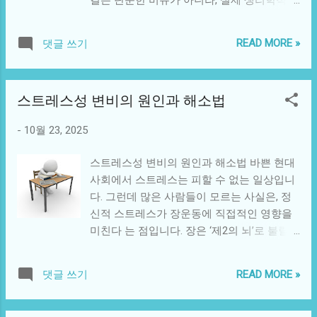
규칙한 식사, 카페인·알코올 과다, 고지방·고
사실입니다. 장에는 뇌 다음으로 많은 신경세
탄수화물 식단 호르몬 변화: 특히 여성은 생
포가 존재하며, 이러한 이유로 장은 ‘제2의 뇌
리 주기 중 장운동 변화가 두드러짐 장신경
READ MORE »
댓글 쓰기
(second brain)’라고 불립니다. 이번 글에서는
과민화: 소량의 가스나 음식에도 장이 과도하
장과 뇌의 상호작용, 신경전달물질의 역할, 그
게 반응 IBS는 장의 구조적 문제보다 신경과
리고 정신적·신체적 건강에 미치는 영향을 과
호르몬의 조절 이상 과 장내 미생물 생태계의
스트레스성 변비의 원인과 해소법
학적으로 살펴봅니다. 1. 제2의 뇌란 무엇인
변화 에서 비롯된다는 점이 중요합니다. 2.
가? 제2의 뇌는 의학적으로 장신경계(Enteric
IBS의 대표 증상 복부 통증과 잦은 복부 팽만
-
10월 23, 2025
Nervous System, ENS) 를 의미합니다. ENS는
감 변비와 설사가 번갈아 나타남 식후 복부
약 1억 개 이상의 신경세포로 구성되어 있으
불편감 또는 잔변감 복통이 배변 후 일시적으
스트레스성 변비의 원인과 해소법 바쁜 현대
며, 이는 척수보다 많습니다. 장신경계는 중추
로 완화 스트레스나 긴장 시 증상 악화 이런
사회에서 스트레스는 피할 수 없는 일상입니
신경계(CNS)의 지시가 없어도 스스로 운동,
증상들이 3개월 이상 반복된다면, IBS 가능성
다. 그런데 많은 사람들이 모르는 사실은, 정
분비, 혈류를 조절할 수 있습니다. 즉, 장은 뇌
이 높습니다. 다만 유사 증상을 보이는 염증
신적 스트레스가 장운동에 직접적인 영향을
의 명령 없이도 독립적으로 작동할 수 있는
성 장질환(IBD)과는 감별 진단이 필요합니다.
미친다 는 점입니다. 장은 ‘제2의 뇌’로 불릴
신경망을 갖춘 ‘자율형 기관’입니다. 2. 장과
3. 과민성대장증후군의 진단 IBS는...
만큼 신경계와 밀접하게 연결되어 있어, 감정
뇌를 연결하는 통로: 장-뇌 축(Gut-Brain Axis)
과 스트레스가 그대로 장 기능에 반영됩니다.
장과 뇌는 미주신경(Vagus nerve) 을 통해 양
READ MORE »
댓글 쓰기
이번 글에서는 스트레스가 변비를 유발하는
방향으로 신호를 주고받습니다. 장에서 생성
원리와 이를 완화하기 위한 생활 속 해법을
되는 신호는 뇌의 감정과 인지 기능에 영향을
구체적으로 다뤄봅니다. 1. 스트레스와 장의