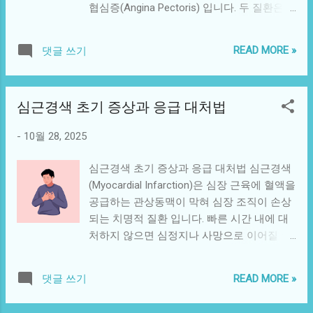
를 급격히 올려 혈관 부담을 증가시킵니다.
협심증(Angina Pectoris) 입니다. 두 질환은
니다. 적당한 강도: 숨이 차지만 대화가 가능
추운 환경에서의 운동: 혈관이 수축해 혈압이
모두 심장으로 가는 혈류가 줄어들거나 차단
한 정도(최대심박수의 60~70%)가 이상적입
더 높아질 수 있습니다. 4. 운동 전·...
되어 발생 하지만, 손상 정도와 응급성에서
니다. 균형 있는 구성: 유산소 + 근력 + 스트레
READ MORE »
댓글 쓰기
큰 차이가 있습니다. 이 글에서는 협심증과
칭의 3요소를 조화롭게 포함합니다. 3. 30분
심근경색의 주요 차이점을 정리하고, 증상별
심장 강화 루틴 예시 ① 준비운동 (5분) 가벼
대처법을 안내합니다. 1. 협심증과 심근경색
운 스트레칭과 어깨 돌리기, 다리 풀기 등으
심근경색 초기 증상과 응급 대처법
의 기본 개념 협심증(Angina) 협심증은 심장
로 근육과 관절을 부드럽게 만들어 부상 위험
근육에 일시적으로 혈류가 부족해 통증이 발
을 줄입니다. ② 유산소 운동 (15~20분) 빠르
-
10월 28, 2025
생하는 상태 입니다. 주로 혈관이 좁아져 산
게 걷기, 가벼운 조깅, 자전거 타기, 줄넘기 등
소 공급이 일시적으로 줄어드는 것이 원인입
자신에게 맞는 유산소 운동을 선택합니다. 특
심근경색 초기 증상과 응급 대처법 심근경색
니다. 보통 휴식을 취하면 5~10분 내에 통증
히 “빠르게 걷기”는 누구나 접근하기 쉬우며,
(Myocardial Infarction)은 심장 근육에 혈액을
이 사라지는 것이 특징입니다. 심근경색
심박수 조절에 탁월한 효과가 있습니다. ③
공급하는 관상동맥이 막혀 심장 조직이 손상
(Myocardial Infarction) 반면 심근경색은 혈관
근력운동 (5~10분) 하루 한 부위씩 가볍게 근
되는 치명적 질환 입니다. 빠른 시간 내에 대
이 완전히 막혀 심장 근육이 손상되거나 괴사
육을 자극하세요. 스쿼트, 플랭크, 팔굽혀펴
처하지 않으면 심정지나 사망으로 이어질 수
하는 질환입니다. 통증이 20분 이상 지속되
기, 밴드운동이 대표적입니다. 근육량은 기초
있기 때문에, 초기 증상을 조기에 인지하고
며, 호흡곤란·식은땀·구토 등의 전신 증상이
대사량을 높이고 심장의 부담을 줄여줍니다.
즉시 응급조치를 취하는 것이 매우 중요합니
동반됩니다. 즉, 협심증은 “경고 신호”, 심근경
READ MORE »
댓글 쓰기
④ 마무리 스트레칭 (5분) 운동 후...
다. 이 글에서는 심근경색의 전조 증상, 응급
색은 “응급상황”이라 할 수 있습니다. 2. 원인
시 행동 요령, 병원 도착 전까지 해야 할 구체
비교 협심증: 죽상경화로 인한 혈관 협착, 일