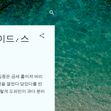
이드: 스
 집중은 금세 흩어져 버리
면을 열었다 닫았다를 반
 이렇게 도파민이 과다 분비