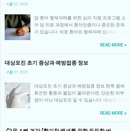
-
8월 22, 2025
암 환아 형제자매를 위한 심리 지원 프로그램 소
아 암 치료 과정에서 환아만큼이나 중요한 존재
가 있습니다. 바로 환아의 형제자매 입니다. 부
모의 관심이 환아에게 집중되면서 형제자매는
READ MORE »
정서적 소외감을 느끼거나, 불안·우울 같은 심리
적 문제를 경험하기 쉽습니다. 따라서 체계적인
형제자매 심리 지원 프로그램 은 환아 가족 전체
대상포진 초기 증상과 예방접종 정보
의 건강한 회복에 매우 중요한 역할을 합니다. 1.
-
8월 07, 2025
형제자매가 겪는 어려움 소외감: 부모의 관심이
환아에게 집중되면서 사랑받지 못한다는 감정
대상포진 초기 증상과 예방접종 정보 한쪽 몸에
을 느낌 불안과 두려움: 동생 또는 형제의 병에
화끈한 통증과 물집이 올라온다면, 단순한 피부
대한 불확실성과 두려움 죄책감: 환아와 비교하
염이 아닌 대상포진 일 수 있습니다. 대상포진은
면서 “내가 건강해서 미안하다”는 생각 분노와
수두 바이러스인 Varicella-zoster virus 가 몸속
혼란: 가족 내 변화로 인한 분노, 혼란스러운 감
READ MORE »
신경절에 잠복해 있다가 면역력이 떨어졌을 때
정 학업·사회성 문제: 집중력 저하, 또래 관계 위
재활성화되면서 발생하는 질환입니다. 특히 50
축 2. 병원 중심 심리 지원 프로그램 대학병원과
세 이상 중장년층이나 과로, 스트레스를 많이 받
암 전문병원에서는 형제자매를 위한 다양한 심