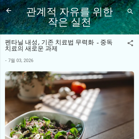
관계적 자유를 위한
기본 콘텐츠로 건너뛰기
작은 실천
펜타닐 내성, 기존 치료법 무력화 - 중독
치료의 새로운 과제
-
7월 03, 2026