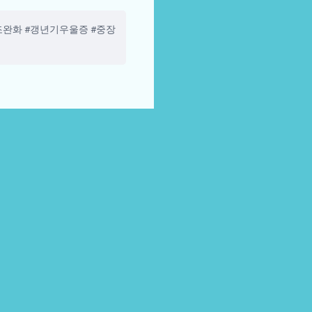
완화 #갱년기우울증 #중장