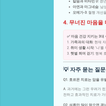
칼슘과 비타민 D:
갱년
아연과 마그네슘:
남성
오메가-3:
혈행 개선을
4. 무너진 마음을
✅ 마음 건강 지키는 3대 
1.
가족과의 대화:
현재 자
2.
취미 생활 시작:
'나'를
3.
햇볕 쬐며 걷기:
행복 
💡 자주 묻는 질문 
Q1. 호르몬 치료는 암을 
A. 과거에는 그런 우려가 
전하고 효과적인 치료가 가
Q2. 석류만 많이 먹으면 