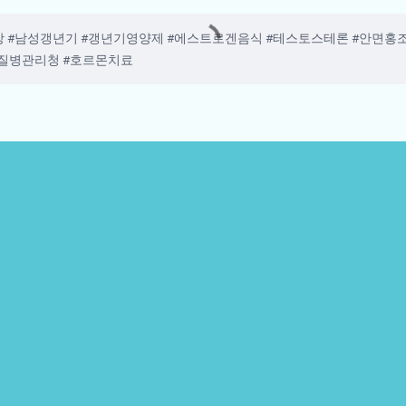
 #남성갱년기 #갱년기영양제 #에스트로겐음식 #테스토스테론 #안면홍조
#질병관리청 #호르몬치료