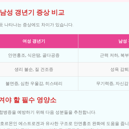
s 남성 갱년기 증상 비교
듯 나타나는 증상에도 차이가 있습니다.
여성 갱년기
남성
안면홍조, 식은땀, 골다공증
근력 저하, 복부
생리 불순, 질 건조증
성욕 감퇴
불면증, 심한 우울감, 히스테리
무기력증, 자신감
챙겨야 할 필수 영양소
합병증을 예방하기 위해 다음 성분들을 추천합니다.
호르몬인 에스트로겐과 유사한 구조로 안면홍조 완화에 도움을 줍니