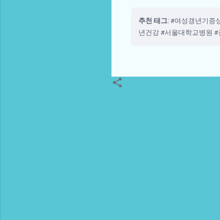
추천 태그:
#여성갱년기증상
년건강 #서울대학교병원 
댓
글