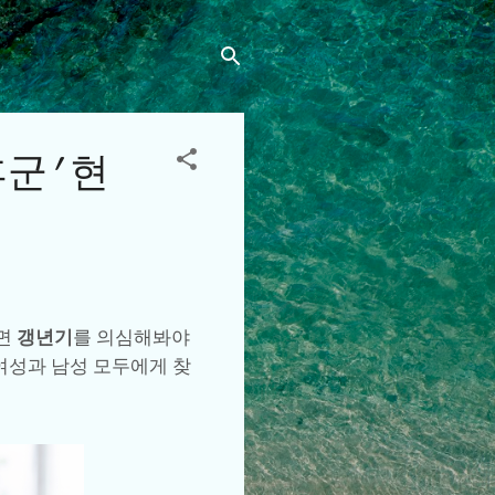
군' 현
다면
갱년기
를 의심해봐야
여성과 남성 모두에게 찾