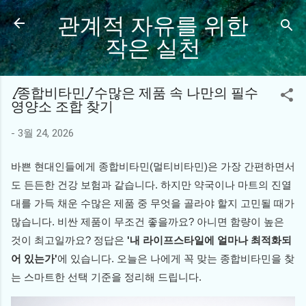
관계적 자유를 위한
기본 콘텐츠로 건너뛰기
작은 실천
[종합비타민] 수많은 제품 속 나만의 필수
영양소 조합 찾기
-
3월 24, 2026
바쁜 현대인들에게 종합비타민(멀티비타민)은 가장 간편하면서
도 든든한 건강 보험과 같습니다. 하지만 약국이나 마트의 진열
대를 가득 채운 수많은 제품 중 무엇을 골라야 할지 고민될 때가
많습니다. 비싼 제품이 무조건 좋을까요? 아니면 함량이 높은
것이 최고일까요? 정답은
'내 라이프스타일에 얼마나 최적화되
어 있는가'
에 있습니다. 오늘은 나에게 꼭 맞는 종합비타민을 찾
는 스마트한 선택 기준을 정리해 드립니다.