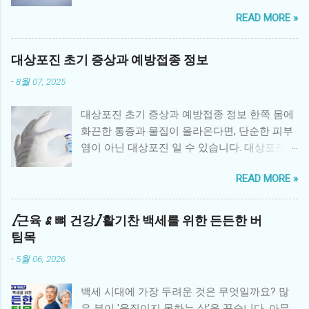
모의 관심이 환아에게 집중되면서 형제자매는
READ MORE »
정서적 소외감을 느끼거나, 불안·우울 같은 심리
적 문제를 경험하기 쉽습니다. 따라서 체계적인
형제자매 심리 지원 프로그램 은 환아 가족 전체
대상포진 초기 증상과 예방접종 정보
의 건강한 회복에 매우 중요한 역할을 합니다. 1.
-
8월 07, 2025
형제자매가 겪는 어려움 소외감: 부모의 관심이
환아에게 집중되면서 사랑받지 못한다는 감정
대상포진 초기 증상과 예방접종 정보 한쪽 몸에
을 느낌 불안과 두려움: 동생 또는 형제의 병에
화끈한 통증과 물집이 올라온다면, 단순한 피부
대한 불확실성과 두려움 죄책감: 환아와 비교하
염이 아닌 대상포진 일 수 있습니다. 대상포진은
면서 “내가 건강해서 미안하다”는 생각 분노와
수두 바이러스인 Varicella-zoster virus 가 몸속
혼란: 가족 내 변화로 인한 분노, 혼란스러운 감
READ MORE »
신경절에 잠복해 있다가 면역력이 떨어졌을 때
정 학업·사회성 문제: 집중력 저하, 또래 관계 위
재활성화되면서 발생하는 질환입니다. 특히 50
축 2. 병원 중심 심리 지원 프로그램 대학병원과
세 이상 중장년층이나 과로, 스트레스를 많이 받
[근육 & 뼈 건강] 활기찬 백세를 위한 든든한 버
암 전문병원에서는 형제자매를 위한 다양한 심
는 사람에게 자주 발생하며, 극심한 통증과 후유
팀목
리 지원 프로그램을 운영합니다. 형제자매 상담:
증을 유발할 수 있어 조기 진단과 예방이 중요합
전문 심리상담사가 정기적으로 감정을 표현하
-
5월 06, 2026
니다. 1. 대상포진이란? 대상포진은 과거에 수두
고 다루도록 돕는 상담 놀이·미술 치료: 어린 형
를 앓은 적이 있는 사람이 면역력이 약해졌을 때
제자매가 감정을 자연스럽게 표현할 수 있는 치
백세 시대에 가장 두려운 것은 무엇일까요? 많
바이러스가 신경을 타고 피부로 재활성화되며
료법 형제자매 데이: 병원에서 형제자매만을 위
은 분이 '움직이지 못하는 삶'을 꼽습니다. 아무