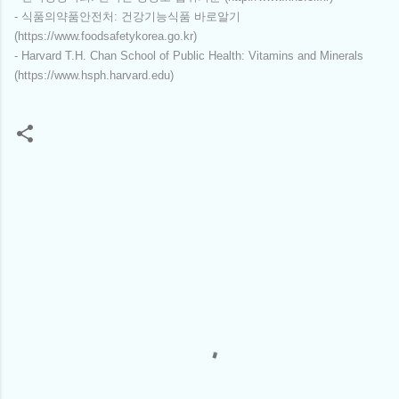
- 식품의약품안전처: 건강기능식품 바로알기
(https://www.foodsafetykorea.go.kr)
- Harvard T.H. Chan School of Public Health: Vitamins and Minerals
(https://www.hsph.harvard.edu)
댓
글