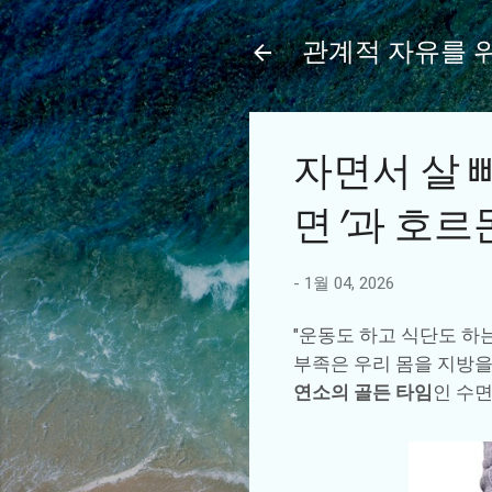
관계적 자유를 
자면서 살 
면'과 호르
-
1월 04, 2026
"운동도 하고 식단도 하
부족은 우리 몸을 지방을
연소의 골든 타임
인 수면