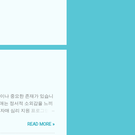
큼이나 중요한 존재가 있습니
자매는 정서적 소외감을 느끼
제자매 심리 지원 프로그램
 겪는 어려움 소외감: 부모
READ MORE »
 동생 또는 형제의 병에 대
생각 분노와 혼란: 가족 내