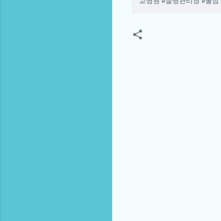
교병원 #질병관리청 #꿀잠
댓
글