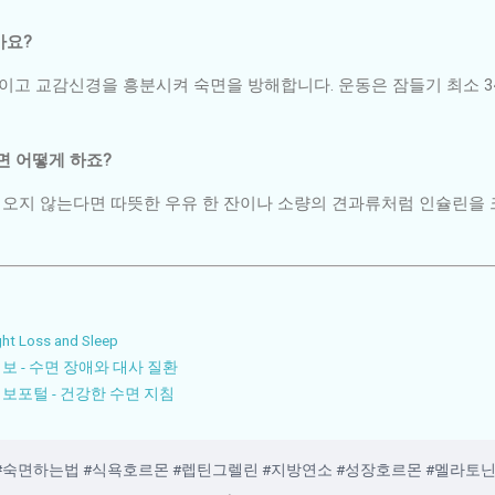
가요?
높이고 교감신경을 흥분시켜 숙면을 방해합니다. 운동은 잠들기 최소 3
프면 어떻게 하죠?
이 오지 않는다면 따뜻한 우유 한 잔이나 소량의 견과류처럼 인슐린을
ght Loss and Sleep
 - 수면 장애와 대사 질환
포털 - 건강한 수면 지침
#숙면하는법 #식욕호르몬 #렙틴그렐린 #지방연소 #성장호르몬 #멜라토닌