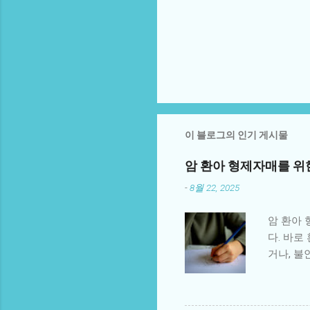
이 블로그의 인기 게시물
암 환아 형제자매를 위
-
8월 22, 2025
암 환아
다. 바
거나, 불
은 환아 
의 관심이
한 불확실