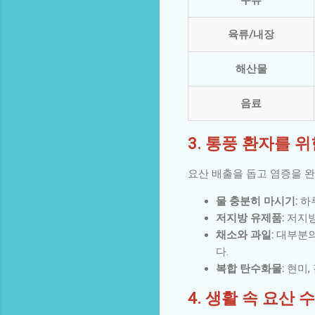
육류/내장
해산물
음료
3. 통풍 환자를 위
요산 배출을 돕고 염증을 
물 충분히 마시기:
하루
저지방 유제품:
저지방
채소와 과일:
대부분의
다.
복합 탄수화물:
현미,
4. 생활 속 요산