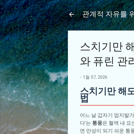
관계적 자유를 
스치기만 해
와 퓨린 관
-
1월 07, 2026
스치기만 해도
법
어느 날 갑자기 엄지발가
다'는
통풍
은 혈액 내 
면 만성이 되기 쉬운 통