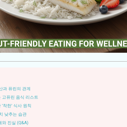
요산과 퓨린의 관계
는 고퓨린 음식 리스트
 '착한' 식사 원칙
수치 낮추는 습관
와 진실 (Q&A)