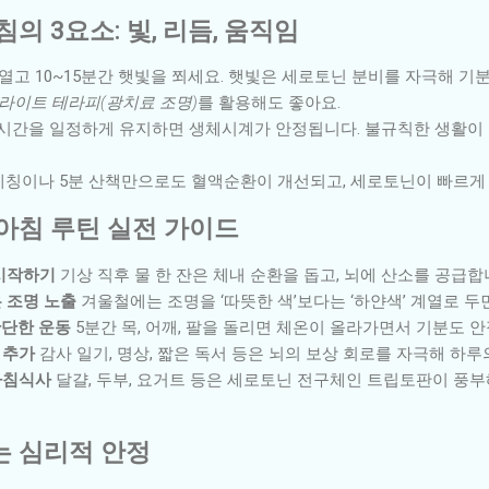
침의 3요소: 빛, 리듬, 움직임
열고 10~15분간 햇빛을 쬐세요. 햇빛은 세로토닌 분비를 자극해 기
라이트 테라피(광치료 조명)
를 활용해도 좋아요.
 시간을 일정하게 유지하면 생체시계가 안정됩니다. 불규칙한 생활이 
칭이나 5분 산책만으로도 혈액순환이 개선되고, 세로토닌이 빠르게
 아침 루틴 실전 가이드
 시작하기
기상 직후 물 한 잔은 체내 순환을 돕고, 뇌에 산소를 공급합
은 조명 노출
겨울철에는 조명을 ‘따뜻한 색’보다는 ‘하얀색’ 계열로 두
간단한 운동
5분간 목, 어깨, 팔을 돌리면 체온이 올라가면서 기분도 
 추가
감사 일기, 명상, 짧은 독서 등은 뇌의 보상 회로를 자극해 하
아침식사
달걀, 두부, 요거트 등은 세로토닌 전구체인 트립토판이 풍
는 심리적 안정