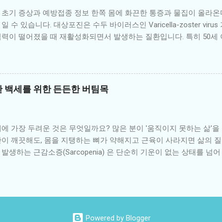
가 감정을 자연스럽게 표현할 수 있는 치료법 형제자매 데이: 병원에
 초기 증상과 예방접종 정보 한쪽 몸에 화끈한 통증과 물집이 올라온
류 시간 제공 가족 참여 프로그램: 환아와 형제자매가 함께 참여하는
 수 있습니다. 대상포진은 수두 바이러스인 Varicella-zoster vir
사회와 NGO의 지원 국내외 여러 단체들은 형제자매의 정서 지원을 
력이 떨어졌을 때 재활성화되면서 발생하는 질환입니다. 특히 50세 
 한국백혈병소아암협회의 형제자매 캠프 지역 복지관에서 진행하는 형
많이 받는 사람에게 자주 발생하며, 극심한 통증과 후유증을 유발할 
 Sibling Support Group 프로그램 학교 연계 상담 서비스와 교사의 
. 1. 대상포진이란? 대상포진은 과거에 수두를 앓은 적이 있는 사
서 부모가 실천할 수 있는 방법도 중요...
신경을 타고 피부로 재활성화되며 나타나는 질환입니다. 주로 신체 한
, 허벅지 등에 통증과 함께 띠 모양의 발진과 수포가 생깁니다. 2. 초
기찬 백세를 위한 든든한 버팀목
 : 증상이 시작되기 전 며칠 동안 해당 부위가 예민하고 통증이 동반됨 
 증상이 동반될 수 있음 한쪽에만 나타나는 물집 : 대칭 없이 신체 
부위에 감각이 둔하거나 찌릿찌릿한 느낌 통증이 오래 지속됨 : 수포가
에 가장 두려운 것은 무엇일까요? 많은 분이 '움직이지 못하는 삶'을
 있음 3. 진단 및 치료 피부 병변만으로도 진단이 가능하지만, 명확하
이 깨끗해도, 몸을 지탱하는 뼈가 약해지고 근육이 사라지면 삶의 질
러스 DNA 검사(PCR)를 통해 확진합니다. 치료는 바이러스 억제제를 
발생하는 근감소증(Sarcopenia) 은 단순히 기운이 없는 상태를 넘
용 시작해야 효과가 좋으며, 통증 조절을 위해 진통제나 신경통 완화제를
 원인이 됩니다. 오늘은 노화의 마지막 방어선이라 불리는 근육과 뼈
보 대상포진 예방백신은 50세 이상 성인 또는 면역저하자의 경우 매
 을 정리해 드립니다. 1. 근육은 노후의 연금입니다: 근감소증 예방 
으로는 조스타박스(Zostavax) 와 싱그릭스(Shingrix) 가 있으며,
씩 줄어들기 시작합니다. 근육이 줄어들면 기초대사량이 떨어져 살이 
저하자에게도 권장됩니다. 접종 시기: 50세 이상이면 1회 또는 2회 접
는 부담이 커져 통증을 유발합니다. 단백질 섭취의 골든타임: 한 번에
30g씩 나누어 섭취하는 것이 근육 합성에 훨씬 유리합니다. 류신(Leuci
Powered by Blogger