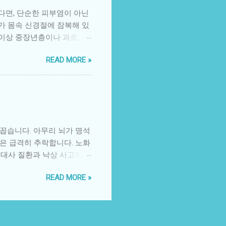
서 형제자매만을 위한 특별
다면, 단순한 피부염이 아닌
 활동으로 정서적 유대 강화
us 가 몸속 신경절에 잠복해 있
위해 특별한 프로그램을 제공
이상 중장년층이나 과로, 스
제자매 미술·놀이 교실 국
수 있어 조기 진단과 예방이
정서 지원 4. 가정 내 실천 전
READ MORE »
람이 면역력이 약해졌을 때 바
쪽, 특히 갈비뼈 주변, 복
기 증상 피부가 화끈거리고 쓰
피로감, 미열 : 감기와 비
한쪽에만 수포 발생 감각 이상
 사라진 뒤에도 신경통이 남
 꼽습니다. 아무리 뇌가 명석
지 않을 경우 피부 조직 검
은 급격히 추락합니다. 노화
가능한 한 초기 72시간 이
어 대사 질환과 낙상 사고의
 함께 사용합니다. 4. 예
 건강을 지키는 안티에이징
우 유용합니다. 국내에서 승
READ MORE »
우리 몸의 근육은 40대부터
 특히 싱그릭스는 불활성화 백신
잘 찌는 체질이 되고, 관절
종 (백신 종류에 따라 다름)
 몰아서 먹는 것보다 매 끼
ne)의 중요성: 필수 아미노산