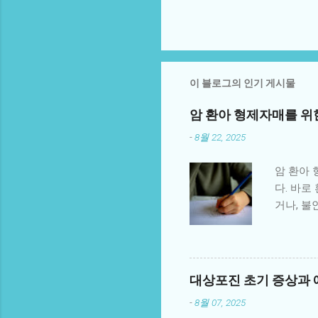
이 블로그의 인기 게시물
암 환아 형제자매를 위
-
8월 22, 2025
암 환아
다. 바
거나, 불
은 환아 
의 관심이
한 불확실
변화로 인
대상포진 초기 증상과 
프로그램
-
8월 07, 2025
제자매 상