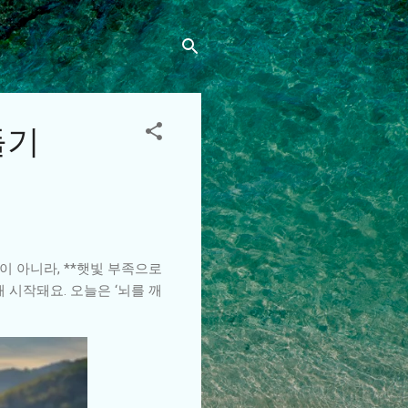
들기
이 아니라, **햇빛 부족으로
 시작돼요. 오늘은 ‘뇌를 깨