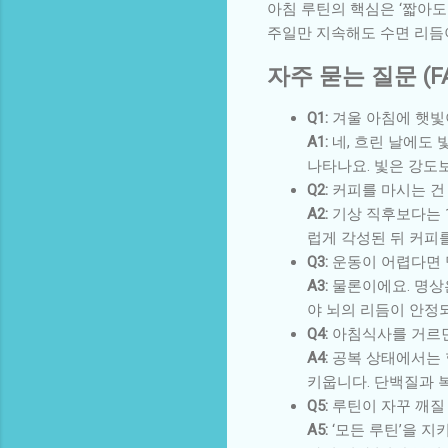
아침 루틴의 핵심은 ‘짧아도
주일만 지속해도 수면 리듬이
자주 묻는 질문 (F
Q1:
겨울 아침에 햇빛
A1:
네, 흐린 날에도 
나타나요. 빛은 강도보
Q2:
커피를 마시는 건
A2:
기상 직후보다는 1
럽게 각성된 뒤 커피
Q3:
운동이 어렵다면 
A3:
물론이에요. 명상은
야 뇌의 리듬이 안정
Q4:
아침식사를 거르면
A4:
공복 상태에서는 
키웁니다. 단백질과 
Q5:
루틴이 자꾸 깨질
A5:
‘모든 루틴’을 지