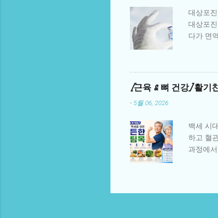
형제자매
대상포진
활동과 교
대상포진 일
3. 지역
다가 면역
합니다.
트레스를 
제 NGO의
중요합니다
략 가정에
이러스가 
부, 얼굴
[근육 & 뼈 건강] 활
라린 통증
-
5월 06, 2026
슷한 전신
: 통증 
백세 시대
는 경우가
하고 혈관
사나 바이
과정에서 
내 에 복
직접적인
방접종 정
핵심 전략
인된 백신
매년 1%
으로 면역
에 가해지
효과: 백...
니 20~