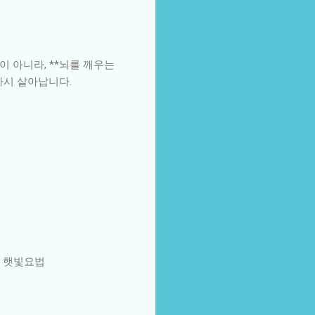
 아니라, **뇌를 깨우는
다시 살아납니다.
, 햇빛요법