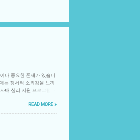
큼이나 중요한 존재가 있습니
자매는 정서적 소외감을 느끼
제자매 심리 지원 프로그램
 겪는 어려움 소외감: 부모
READ MORE »
 동생 또는 형제의 병에 대
생각 분노와 혼란: 가족 내
위축 2. 병원 중심 심리 지원
프로그램을 운영합니다. 형
담 놀이·미술 치료: 어린