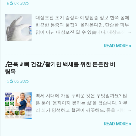
-
8월 07, 2025
형제자매가 겪는 어려움 소외감: 부모의 관심이
환아에게 집중되면서 사랑받지 못한다는 감정
대상포진 초기 증상과 예방접종 정보 한쪽 몸에
을 느낌 불안과 두려움: 동생 또는 형제의 병에
화끈한 통증과 물집이 올라온다면, 단순한 피부
대한 불확실성과 두려움 죄책감: 환아와 비교하
염이 아닌 대상포진 일 수 있습니다. 대상포진은
면서 “내가 건강해서 미안하다”는 생각 분노와
수두 바이러스인 Varicella-zoster virus 가 몸속
혼란: 가족 내 변화로 인한 분노, 혼란스러운 감
READ MORE »
신경절에 잠복해 있다가 면역력이 떨어졌을 때
정 학업·사회성 문제: 집중력 저하, 또래 관계 위
재활성화되면서 발생하는 질환입니다. 특히 50
축 2. 병원 중심 심리 지원 프로그램 대학병원과
세 이상 중장년층이나 과로, 스트레스를 많이 받
[근육 & 뼈 건강] 활기찬 백세를 위한 든든한 버
암 전문병원에서는 형제자매를 위한 다양한 심
는 사람에게 자주 발생하며, 극심한 통증과 후유
팀목
리 지원 프로그램을 운영합니다. 형제자매 상담:
증을 유발할 수 있어 조기 진단과 예방이 중요합
전문 심리상담사가 정기적으로 감정을 표현하
-
5월 06, 2026
니다. 1. 대상포진이란? 대상포진은 과거에 수두
고 다루도록 돕는 상담 놀이·미술 치료: 어린 형
를 앓은 적이 있는 사람이 면역력이 약해졌을 때
제자매가 감정을 자연스럽게 표현할 수 있는 치
백세 시대에 가장 두려운 것은 무엇일까요? 많
바이러스가 신경을 타고 피부로 재활성화되며
료법 형제자매 데이: 병원에서 형제자매만을 위
은 분이 '움직이지 못하는 삶'을 꼽습니다. 아무
나타나는 질환입니다. 주로 신체 한쪽, 특히 갈
한 특별 활동과 교류 시간 제공 가족 참여 프로
리 뇌가 명석하고 혈관이 깨끗해도, 몸을 지탱하
비뼈 주변, 복부, 얼굴, 허벅지 등에 통증과 함께
그램: 환아와 형제자매가 함께 참여하는 활동으
는 뼈가 약해지고 근육이 사라지면 삶의 질은 급
띠 모양의 발진과 수포가 생깁니다. 2. 초기 증상
로 정서적 유대 강화 3. 지역사회와 NGO의 지원
READ MORE »
격히 추락합니다. 노화 과정에서 발생하는 근감
피부가 화끈거리고 쓰라린 통증 : 증상이 시작되
국내외 여러 단체들은 형제자매의 정서 지원을
소증(Sarcopenia) 은 단순히 기운이 없는 상태를
기 전 며칠 동안 해당 부위가 예민하고 통증이