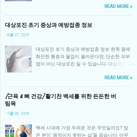
READ MORE »
정서적 소외감을 느끼거나, 불안·우울 같은 심리
적 문제를 경험하기 쉽습니다. 따라서 체계적인
형제자매 심리 지원 프로그램 은 환아 가족 전체
대상포진 초기 증상과 예방접종 정보
의 건강한 회복에 매우 중요한 역할을 합니다. 1.
-
8월 07, 2025
형제자매가 겪는 어려움 소외감: 부모의 관심이
환아에게 집중되면서 사랑받지 못한다는 감정
대상포진 초기 증상과 예방접종 정보 한쪽 몸에
을 느낌 불안과 두려움: 동생 또는 형제의 병에
화끈한 통증과 물집이 올라온다면, 단순한 피부
대한 불확실성과 두려움 죄책감: 환아와 비교하
염이 아닌 대상포진 일 수 있습니다. 대상포진은
면서 “내가 건강해서 미안하다”는 생각 분노와
수두 바이러스인 Varicella-zoster virus 가 몸속
혼란: 가족 내 변화로 인한 분노, 혼란스러운 감
READ MORE »
신경절에 잠복해 있다가 면역력이 떨어졌을 때
정 학업·사회성 문제: 집중력 저하, 또래 관계 위
재활성화되면서 발생하는 질환입니다. 특히 50
축 2. 병원 중심 심리 지원 프로그램 대학병원과
세 이상 중장년층이나 과로, 스트레스를 많이 받
[근육 & 뼈 건강] 활기찬 백세를 위한 든든한 버
암 전문병원에서는 형제자매를 위한 다양한 심
는 사람에게 자주 발생하며, 극심한 통증과 후유
팀목
리 지원 프로그램을 운영합니다. 형제자매 상담:
증을 유발할 수 있어 조기 진단과 예방이 중요합
전문 심리상담사가 정기적으로 감정을 표현하
-
5월 06, 2026
니다. 1. 대상포진이란? 대상포진은 과거에 수두
고 다루도록 돕는 상담 놀이·미술 치료: 어린 형
를 앓은 적이 있는 사람이 면역력이 약해졌을 때
제자매가 감정을 자연스럽게 표현할 수 있는 치
백세 시대에 가장 두려운 것은 무엇일까요? 많
바이러스가 신경을 타고 피부로 재활성화되며
료법 형제자매 데이: 병원에서 형제자매만을 위
은 분이 '움직이지 못하는 삶'을 꼽습니다. 아무