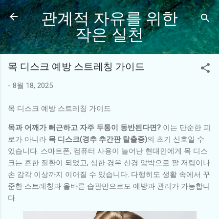
관계적 자유를 위한
기본 콘텐츠로 건너뛰기
작은 실천
목 디스크 예방 스트레칭 가이드
-
8월 18, 2025
목 디스크 예방 스트레칭 가이드
목과 어깨가 뻐근하고 자주 두통이 동반된다면?
이는 단순한 피
로가 아니라
목 디스크(경추 추간판 탈출증)
의 초기 신호일 수
있습니다. 스마트폰, 컴퓨터 사용이 늘어난 현대인에게 목 디스
크는 흔한 질환이 되었고, 심한 경우 신경 압박으로 팔 저림이나
손 감각 이상까지 이어질 수 있습니다. 다행히도 생활 속에서 꾸
준한 스트레칭과 올바른 습관만으로도 예방과 관리가 가능합니
다.