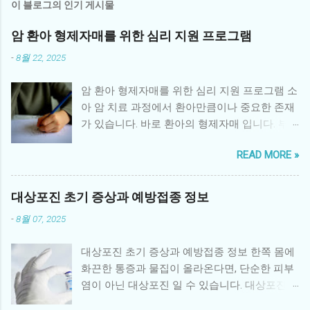
이 블로그의 인기 게시물
암 환아 형제자매를 위한 심리 지원 프로그램
-
8월 22, 2025
암 환아 형제자매를 위한 심리 지원 프로그램 소
아 암 치료 과정에서 환아만큼이나 중요한 존재
가 있습니다. 바로 환아의 형제자매 입니다. 부
모의 관심이 환아에게 집중되면서 형제자매는
READ MORE »
정서적 소외감을 느끼거나, 불안·우울 같은 심리
적 문제를 경험하기 쉽습니다. 따라서 체계적인
형제자매 심리 지원 프로그램 은 환아 가족 전체
대상포진 초기 증상과 예방접종 정보
의 건강한 회복에 매우 중요한 역할을 합니다. 1.
-
8월 07, 2025
형제자매가 겪는 어려움 소외감: 부모의 관심이
환아에게 집중되면서 사랑받지 못한다는 감정
대상포진 초기 증상과 예방접종 정보 한쪽 몸에
을 느낌 불안과 두려움: 동생 또는 형제의 병에
화끈한 통증과 물집이 올라온다면, 단순한 피부
대한 불확실성과 두려움 죄책감: 환아와 비교하
염이 아닌 대상포진 일 수 있습니다. 대상포진은
면서 “내가 건강해서 미안하다”는 생각 분노와
수두 바이러스인 Varicella-zoster virus 가 몸속
혼란: 가족 내 변화로 인한 분노, 혼란스러운 감