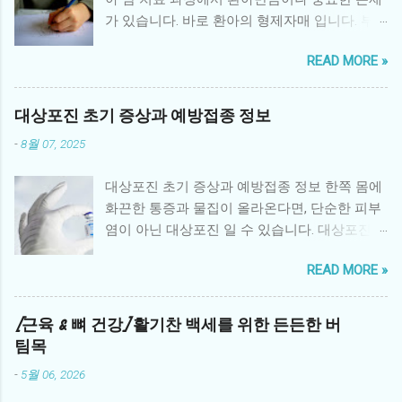
가 있습니다. 바로 환아의 형제자매 입니다. 부
모의 관심이 환아에게 집중되면서 형제자매는
READ MORE »
정서적 소외감을 느끼거나, 불안·우울 같은 심리
적 문제를 경험하기 쉽습니다. 따라서 체계적인
형제자매 심리 지원 프로그램 은 환아 가족 전체
대상포진 초기 증상과 예방접종 정보
의 건강한 회복에 매우 중요한 역할을 합니다. 1.
-
8월 07, 2025
형제자매가 겪는 어려움 소외감: 부모의 관심이
환아에게 집중되면서 사랑받지 못한다는 감정
대상포진 초기 증상과 예방접종 정보 한쪽 몸에
을 느낌 불안과 두려움: 동생 또는 형제의 병에
화끈한 통증과 물집이 올라온다면, 단순한 피부
대한 불확실성과 두려움 죄책감: 환아와 비교하
염이 아닌 대상포진 일 수 있습니다. 대상포진은
면서 “내가 건강해서 미안하다”는 생각 분노와
수두 바이러스인 Varicella-zoster virus 가 몸속
혼란: 가족 내 변화로 인한 분노, 혼란스러운 감
READ MORE »
신경절에 잠복해 있다가 면역력이 떨어졌을 때
정 학업·사회성 문제: 집중력 저하, 또래 관계 위
재활성화되면서 발생하는 질환입니다. 특히 50
축 2. 병원 중심 심리 지원 프로그램 대학병원과
세 이상 중장년층이나 과로, 스트레스를 많이 받
[근육 & 뼈 건강] 활기찬 백세를 위한 든든한 버
암 전문병원에서는 형제자매를 위한 다양한 심
는 사람에게 자주 발생하며, 극심한 통증과 후유
팀목
리 지원 프로그램을 운영합니다. 형제자매 상담:
증을 유발할 수 있어 조기 진단과 예방이 중요합
전문 심리상담사가 정기적으로 감정을 표현하
-
5월 06, 2026
니다. 1. 대상포진이란? 대상포진은 과거에 수두
고 다루도록 돕는 상담 놀이·미술 치료: 어린 형
를 앓은 적이 있는 사람이 면역력이 약해졌을 때