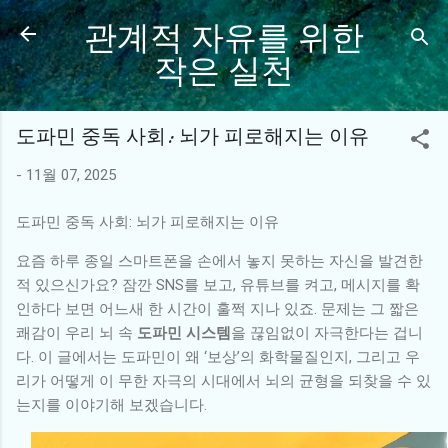
관계적 자유를 위한
기본 콘텐츠로 건너뛰기
작은 실천
도파민 중독 사회: 뇌가 피로해지는 이유
-
11월 07, 2025
도파민 중독 사회: 뇌가 피로해지는 이유
요즘 하루 종일 스마트폰을 손에서 놓지 못하는 자신을 발견한
적 있으신가요? 잠깐 SNS를 보고, 유튜브를 켜고, 메시지를 확
인하다 보면 어느새 한 시간이 훌쩍 지나 있죠. 문제는 그 짧은
쾌감이 우리 뇌 속
도파민 시스템
을 끊임없이 자극한다는 겁니
다. 이 글에서는 도파민이 왜 ‘보상’의 화학물질인지, 그리고 우
리가 어떻게 이 무한 자극의 시대에서 뇌의 균형을 되찾을 수 있
는지를 이야기해 보겠습니다.