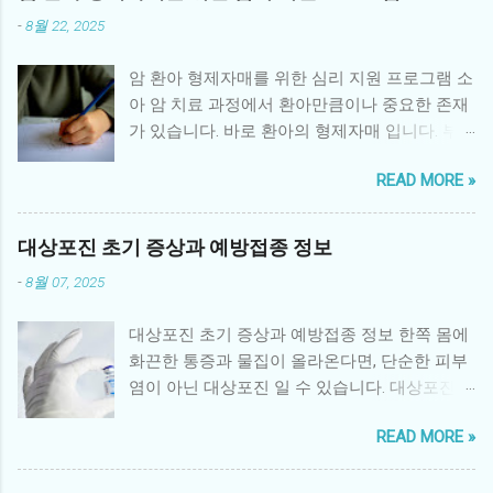
-
8월 22, 2025
암 환아 형제자매를 위한 심리 지원 프로그램 소
아 암 치료 과정에서 환아만큼이나 중요한 존재
가 있습니다. 바로 환아의 형제자매 입니다. 부
모의 관심이 환아에게 집중되면서 형제자매는
READ MORE »
정서적 소외감을 느끼거나, 불안·우울 같은 심리
적 문제를 경험하기 쉽습니다. 따라서 체계적인
형제자매 심리 지원 프로그램 은 환아 가족 전체
대상포진 초기 증상과 예방접종 정보
의 건강한 회복에 매우 중요한 역할을 합니다. 1.
-
8월 07, 2025
형제자매가 겪는 어려움 소외감: 부모의 관심이
환아에게 집중되면서 사랑받지 못한다는 감정
대상포진 초기 증상과 예방접종 정보 한쪽 몸에
을 느낌 불안과 두려움: 동생 또는 형제의 병에
화끈한 통증과 물집이 올라온다면, 단순한 피부
대한 불확실성과 두려움 죄책감: 환아와 비교하
염이 아닌 대상포진 일 수 있습니다. 대상포진은
면서 “내가 건강해서 미안하다”는 생각 분노와
수두 바이러스인 Varicella-zoster virus 가 몸속
혼란: 가족 내 변화로 인한 분노, 혼란스러운 감
READ MORE »
신경절에 잠복해 있다가 면역력이 떨어졌을 때
정 학업·사회성 문제: 집중력 저하, 또래 관계 위
재활성화되면서 발생하는 질환입니다. 특히 50
축 2. 병원 중심 심리 지원 프로그램 대학병원과
세 이상 중장년층이나 과로, 스트레스를 많이 받