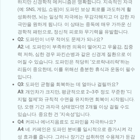
하지만 신경학적 메커니즘은 명확합니다. 지속적인 자극
(예: SNS, 게임, 쇼핑)이 도파민 보상 회로를 과도하게 활
성화하면, 뇌는 일상적 자극에는 무감각해지고 더 강한 자
극만을 원하게 됩니다. 이 상태는 중독에 매우 가까운 신
경학적 패턴으로, 정신적 피로와 무기력을 유발합니다.
Q2:
도파민이 너무 적어도 문제가 되나요?
A2:
네. 도파민이 부족하면 의욕이 떨어지고 우울감, 집중
력 저하, 심한 경우 파킨슨병과 같은 신경계 질환으로 이
어질 수 있습니다. 도파민은 적당히 ‘오르락내리락’하는
리듬이 중요한데, 이를 위해선 충분한 휴식과 운동이 필수
입니다.
Q3:
도파민 균형을 회복하는 데 얼마나 걸릴까요?
A3:
개인차가 크지만, 평균적으로 2~3주 정도 꾸준한 ‘디
지털 절제’와 규칙적 수면을 유지하면 회복이 시작됩니다.
단, 오랜 기간 과자극 상태였다면 2개월 이상 걸릴 수도
있습니다. 중요한 건 ‘지속성’입니다.
Q4:
커피나 에너지음료도 도파민을 자극하나요?
A4:
네. 카페인은 도파민 분비를 일시적으로 증가시켜 각
성 효과를 줍니다. 그러나 장기간 섭취하면 수용체가 둔감