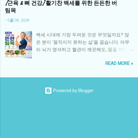
[근육 & 뼈 건강] 활기찬 백세를 위한 든든한 버
암 전문병원에서는 형제자매를 위한 다양한 심
는 사람에게 자주 발생하며, 극심한 통증과 후유
팀목
리 지원 프로그램을 운영합니다. 형제자매 상담:
증을 유발할 수 있어 조기 진단과 예방이 중요합
전문 심리상담사가 정기적으로 감정을 표현하
-
5월 06, 2026
니다. 1. 대상포진이란? 대상포진은 과거에 수두
고 다루도록 돕는 상담 놀이·미술 치료: 어린 형
를 앓은 적이 있는 사람이 면역력이 약해졌을 때
제자매가 감정을 자연스럽게 표현할 수 있는 치
백세 시대에 가장 두려운 것은 무엇일까요? 많
바이러스가 신경을 타고 피부로 재활성화되며
료법 형제자매 데이: 병원에서 형제자매만을 위
은 분이 '움직이지 못하는 삶'을 꼽습니다. 아무
나타나는 질환입니다. 주로 신체 한쪽, 특히 갈
한 특별 활동과 교류 시간 제공 가족 참여 프로
리 뇌가 명석하고 혈관이 깨끗해도, 몸을 지탱하
비뼈 주변, 복부, 얼굴, 허벅지 등에 통증과 함께
그램: 환아와 형제자매가 함께 참여하는 활동으
는 뼈가 약해지고 근육이 사라지면 삶의 질은 급
띠 모양의 발진과 수포가 생깁니다. 2. 초기 증상
로 정서적 유대 강화 3. 지역사회와 NGO의 지원
READ MORE »
격히 추락합니다. 노화 과정에서 발생하는 근감
피부가 화끈거리고 쓰라린 통증 : 증상이 시작되
국내외 여러 단체들은 형제자매의 정서 지원을
소증(Sarcopenia) 은 단순히 기운이 없는 상태를
기 전 며칠 동안 해당 부위가 예민하고 통증이
위해 특별한 프로그램을 제공합니다. 한국백혈
넘어 대사 질환과 낙상 사고의 직접적인 원인이
동반됨 피로감, 미열 : 감기와 비슷한 전신 증상
병소아암협회의 형제자매 캠프 지역 복지관에
됩니다. 오늘은 노화의 마지막 방어선이라 불리
이 동반될 수 있음 한쪽에만 나타나는 물집 : 대
Powered by Blogger
서 진행하는 형제자매 미술·놀이 교실 국제 NGO
는 근육과 뼈 건강을 지키는 안티에이징 핵심 전
칭 없이 신체 한쪽에만 수포 발생 감각 이상 : 통
의 Sibling Support Group 프로그램 학교 연계 상
략 을 정리해 드립니다. 1. 근육은 노후의 연금입
증 부위에 감각이 둔하거나 찌릿찌릿한 느낌 통
담 서비스와 교사의 정서 지원 4. 가정 내 실천
니다: 근감소증 예방 우리 몸의 근육은 40대부터
증이 오래 지속됨 : 수포가 사라진 뒤에도 신경
전략 가정에서 부모가 실천할 수 있는 방법도 중
매년 1%씩 줄어들기 시작합니다. 근육이 줄어들
통이 남는 경우가 있음 3. 진단 및 치료 피부 병
요...
면 기초대사량이 떨어져 살이 잘 찌는 체질이 되
변만으로도 진단이 가능하지만, 명확하지 않을
고, 관절에 가해지는 부담이 커져 통증을 유발합
경우 피부 조직 검사나 바이러스 DNA 검사