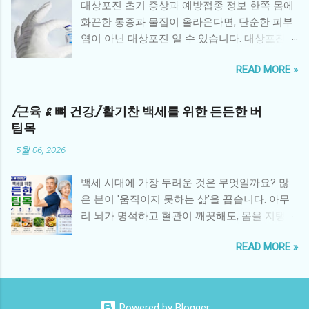
대상포진 초기 증상과 예방접종 정보 한쪽 몸에
을 느낌 불안과 두려움: 동생 또는 형제의 병에
화끈한 통증과 물집이 올라온다면, 단순한 피부
대한 불확실성과 두려움 죄책감: 환아와 비교하
염이 아닌 대상포진 일 수 있습니다. 대상포진은
면서 “내가 건강해서 미안하다”는 생각 분노와
수두 바이러스인 Varicella-zoster virus 가 몸속
혼란: 가족 내 변화로 인한 분노, 혼란스러운 감
READ MORE »
신경절에 잠복해 있다가 면역력이 떨어졌을 때
정 학업·사회성 문제: 집중력 저하, 또래 관계 위
재활성화되면서 발생하는 질환입니다. 특히 50
축 2. 병원 중심 심리 지원 프로그램 대학병원과
세 이상 중장년층이나 과로, 스트레스를 많이 받
[근육 & 뼈 건강] 활기찬 백세를 위한 든든한 버
암 전문병원에서는 형제자매를 위한 다양한 심
는 사람에게 자주 발생하며, 극심한 통증과 후유
팀목
리 지원 프로그램을 운영합니다. 형제자매 상담:
증을 유발할 수 있어 조기 진단과 예방이 중요합
전문 심리상담사가 정기적으로 감정을 표현하
-
5월 06, 2026
니다. 1. 대상포진이란? 대상포진은 과거에 수두
고 다루도록 돕는 상담 놀이·미술 치료: 어린 형
를 앓은 적이 있는 사람이 면역력이 약해졌을 때
제자매가 감정을 자연스럽게 표현할 수 있는 치
백세 시대에 가장 두려운 것은 무엇일까요? 많
바이러스가 신경을 타고 피부로 재활성화되며
료법 형제자매 데이: 병원에서 형제자매만을 위
은 분이 '움직이지 못하는 삶'을 꼽습니다. 아무
나타나는 질환입니다. 주로 신체 한쪽, 특히 갈
한 특별 활동과 교류 시간 제공 가족 참여 프로
리 뇌가 명석하고 혈관이 깨끗해도, 몸을 지탱하
비뼈 주변, 복부, 얼굴, 허벅지 등에 통증과 함께
그램: 환아와 형제자매가 함께 참여하는 활동으
는 뼈가 약해지고 근육이 사라지면 삶의 질은 급
띠 모양의 발진과 수포가 생깁니다. 2. 초기 증상
로 정서적 유대 강화 3. 지역사회와 NGO의 지원
READ MORE »
격히 추락합니다. 노화 과정에서 발생하는 근감
피부가 화끈거리고 쓰라린 통증 : 증상이 시작되
국내외 여러 단체들은 형제자매의 정서 지원을
소증(Sarcopenia) 은 단순히 기운이 없는 상태를
기 전 며칠 동안 해당 부위가 예민하고 통증이
위해 특별한 프로그램을 제공합니다. 한국백혈
넘어 대사 질환과 낙상 사고의 직접적인 원인이
동반됨 피로감, 미열 : 감기와 비슷한 전신 증상
병소아암협회의 형제자매 캠프 지역 복지관에
됩니다. 오늘은 노화의 마지막 방어선이라 불리
이 동반될 수 있음 한쪽에만 나타나는 물집 : 대
Powered by Blogger
서 진행하는 형제자매 미술·놀이 교실 국제 NGO