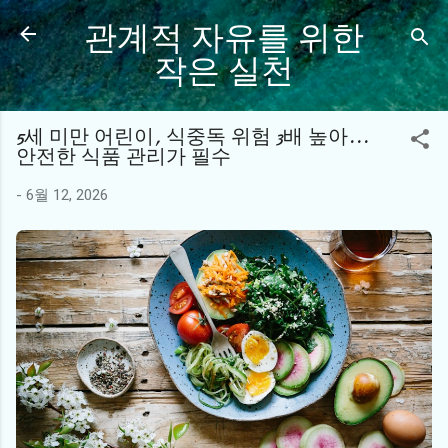
관계적 자유를 위한
기본 콘텐츠로 건너뛰기
작은 실천
5세 미만 어린이, 식중독 위험 3배 높아...
안전한 식품 관리가 필수
-
6월 12, 2026